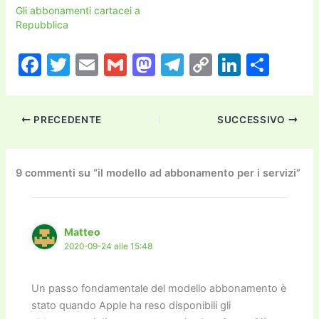
Gli abbonamenti cartacei a
Repubblica
F
T
E
G
M
T
C
Li
C
a
w
m
m
a
el
o
n
o
c
itt
ai
ai
st
e
p
k
n
PRECEDENTE
SUCCESSIVO
e
er
l
l
o
gr
y
e
di
b
d
a
Li
dI
vi
o
o
m
n
n
di
9 commenti su “il modello ad abbonamento per i servizi”
o
n
k
k
Matteo
2020-09-24 alle 15:48
Un passo fondamentale del modello abbonamento è
stato quando Apple ha reso disponibili gli