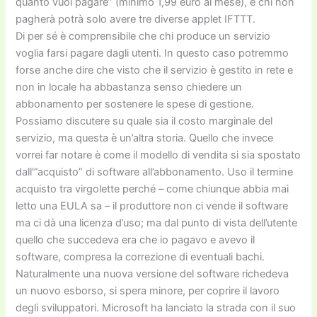
quanto vuoi pagare” (minimo 1,99 euro al mese), e chi non
pagherà potrà solo avere tre diverse applet IFTTT.
Di per sé è comprensibile che chi produce un servizio
voglia farsi pagare dagli utenti. In questo caso potremmo
forse anche dire che visto che il servizio è gestito in rete e
non in locale ha abbastanza senso chiedere un
abbonamento per sostenere le spese di gestione.
Possiamo discutere su quale sia il costo marginale del
servizio, ma questa è un’altra storia. Quello che invece
vorrei far notare è come il modello di vendita si sia spostato
dall'”acquisto” di software all’abbonamento. Uso il termine
acquisto tra virgolette perché – come chiunque abbia mai
letto una EULA sa – il produttore non ci vende il software
ma ci dà una licenza d’uso; ma dal punto di vista dell’utente
quello che succedeva era che io pagavo e avevo il
software, compresa la correzione di eventuali bachi.
Naturalmente una nuova versione del software richedeva
un nuovo esborso, si spera minore, per coprire il lavoro
degli sviluppatori. Microsoft ha lanciato la strada con il suo