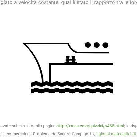
iato a velocità costante, qual è stato il rapporto tra le lor
trovate sul mio sito, alla pagina
http://xmau.com/quizzini/p468.html
; la ri
prossimo mercoledì. Problema da Sandro Campigotto,
I giochi matematici d