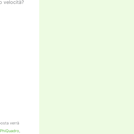
o velocità?
sposta verrà
i PhiQuadro
,