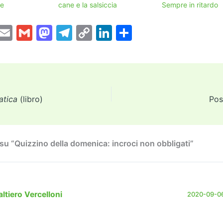
te
cane e la salsiccia
Sempre in ritardo
T
E
G
M
T
C
Li
C
w
m
m
a
el
o
n
o
tt
ai
ai
st
e
p
k
n
er
l
l
o
gr
y
e
di
d
a
Li
dI
vi
atica
(libro)
Pos
o
m
n
n
di
n
k
u “Quizzino della domenica: incroci non obbligati”
ltiero Vercelloni
2020-09-06