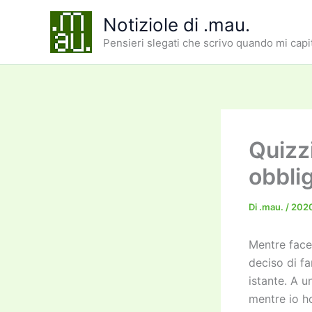
Vai
Notiziole di .mau.
al
Pensieri slegati che scrivo quando mi capi
contenuto
Quizz
obblig
Di
.mau.
/
202
Mentre face
deciso di f
istante. A u
mentre io h