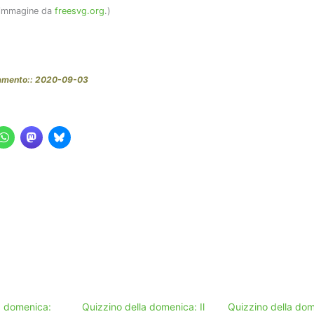
 immagine da
freesvg.org
.)
namento:: 2020-09-03
a domenica:
Quizzino della domenica: Il
Quizzino della dom