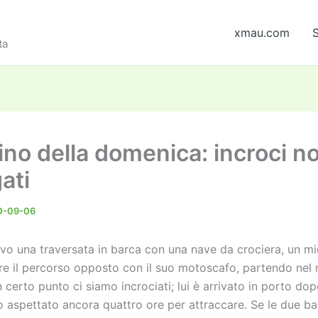
xmau.com
S
ta
ino della domenica: incroci n
ati
0-09-06
vo una traversata in barca con una nave da crociera, un m
are il percorso opposto con il suo motoscafo, partendo nel
n certo punto ci siamo incrociati; lui è arrivato in porto dop
o aspettato ancora quattro ore per attraccare. Se le due b