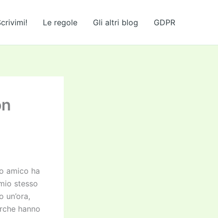
crivimi!
Le regole
Gli altri blog
GDPR
on
io amico ha
 mio stesso
o un’ora,
arche hanno