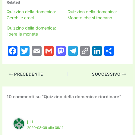
Related
Quizzino della domenica:
Quizzino della domenica:
Cerchi e croci
Monete che si toccano
Quizzino della domenica:
libera le monete
F
T
E
G
M
T
C
Li
C
a
w
m
m
a
el
o
n
o
c
itt
ai
ai
st
e
p
k
n
PRECEDENTE
SUCCESSIVO
e
er
l
l
o
gr
y
e
di
b
d
a
Li
dI
vi
o
o
m
n
n
di
10 commenti su “Quizzino della domenica: riordinare”
o
n
k
k
j-li
2020-08-09 alle 09:11