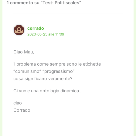
o
o
m
n
n
di
1 commento su “Test: Politiscales”
o
n
k
k
corrado
2020-05-25 alle 11:09
Ciao Mau,
il problema come sempre sono le etichette
“comunismo” “progressismo”
cosa significano veramente?
Ci vuole una ontologia dinamica…
ciao
Corrado