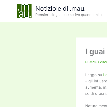
Vai
Notiziole di .mau.
al
Pensieri slegati che scrivo quando mi capi
contenuto
I guai
Di
.mau.
/
202
Leggo su
Le
– gli influe
aumenta, ma 
soldi o beni
Naturalment