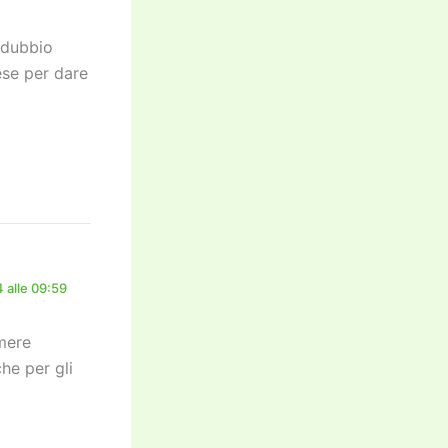
o dubbio
ese per dare
 alle 09:59
 mere
he per gli