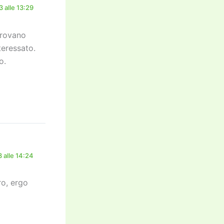
 alle 13:29
provano
teressato.
o.
 alle 14:24
ro, ergo