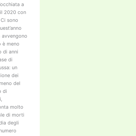
’occhiata a
 il 2020 con
 Ci sono
quest’anno
on avvengono
no è meno
 di anni
ase di
ussa: un
ione dei
mmeno del
o di
,
onta molto
le di morti
dia degli
l numero