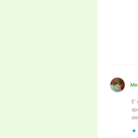
Me
E’
sp
dei