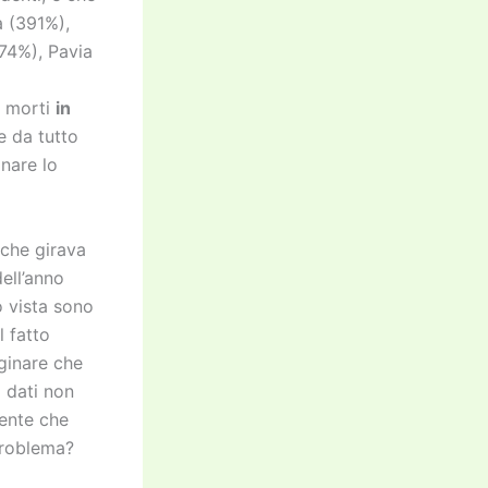
a (391%),
74%), Pavia
i morti
in
e da tutto
nare lo
 che girava
ell’anno
o vista sono
l fatto
ginare che
i dati non
mente che
problema?