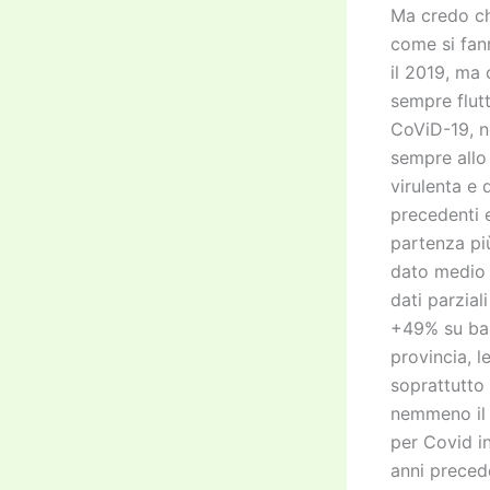
Ma credo che
come si fan
il 2019, ma
sempre flutt
CoViD-19, n
sempre allo
virulenta e
precedenti 
partenza più
dato medio 
dati parzia
+49% su bas
provincia, l
soprattutto
nemmeno il +
per Covid in
anni preced