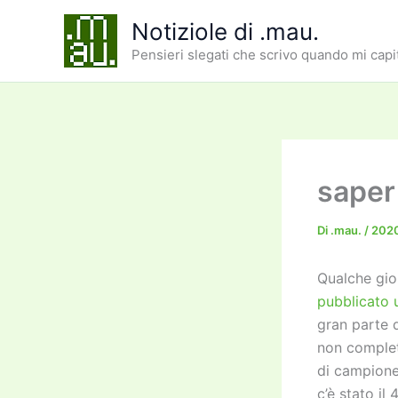
Vai
Notiziole di .mau.
al
Pensieri slegati che scrivo quando mi capi
contenuto
saper 
Di
.mau.
/
202
Qualche gior
pubblicato 
gran parte 
non complet
di campione
c’è stato il