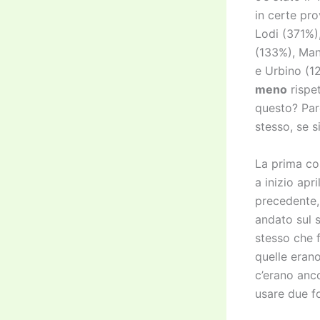
in certe pr
Lodi (371%)
(133%), Man
e Urbino (1
meno
rispe
questo? Par
stesso, se s
La prima co
a inizio apr
precedente,
andato sul s
stesso che 
quelle erano
c’erano anc
usare due f