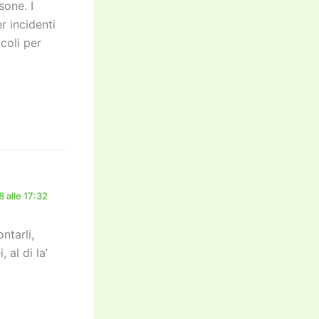
one. I
er incidenti
coli per
 alle 17:32
ntarli,
 al di la’