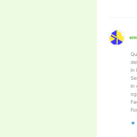
emi
Qu
de
In
Se
In
og
Fa
Fo