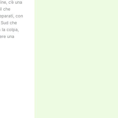
ine, c’è una
il che
eparati, con
l Sud che
 la colpa,
gere una