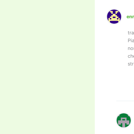
enr
tr
Pi
no
ch
st