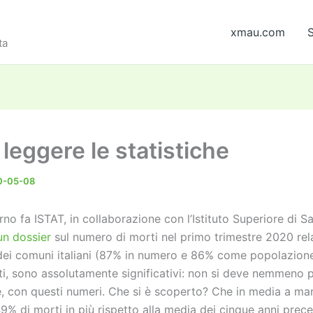
xmau.com
S
ta
leggere le statistiche
0-05-08
no fa ISTAT, in collaborazione con l’Istituto Superiore di S
un dossier
sul numero di morti nel primo trimestre 2020 rel
dei comuni italiani (87% in numero e 86% come popolazion
i, sono assolutamente significativi: non si deve nemmeno p
, con questi numeri. Che si è scoperto? Che in media a marz
 49% di morti in più rispetto alla media dei cinque anni prec