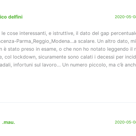
ico delfini
2020-05-08
a le cose interessanti, e istruttive, il dato del gap percentual
acenza-Parma_Reggio_Modena…a scalare. Un altro dato, mi
n è stato preso in esame, o che non ho notato leggendo il r
e, col lockdown, sicuramente sono calati i decessi per incid
radali, infortuni sul lavoro… Un numero piccolo, ma c’è anch
.mau.
2020-05-08