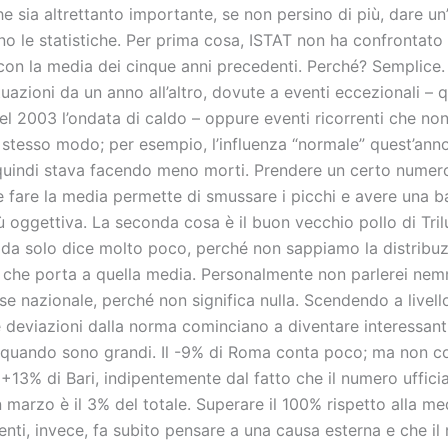
 sia altrettanto importante, se non persino di più, dare un
no le statistiche. Per prima cosa, ISTAT non ha confrontato
 con la media dei cinque anni precedenti. Perché? Semplice.
uazioni da un anno all’altro, dovute a eventi eccezionali – 
el 2003 l’ondata di caldo – oppure eventi ricorrenti che n
 stesso modo; per esempio, l’influenza “normale” quest’an
 quindi stava facendo meno morti. Prendere un certo numero
e fare la media permette di smussare i picchi e avere una b
 oggettiva. La seconda cosa è il buon vecchio pollo di Tril
da solo dice molto poco, perché non sappiamo la distribuz
li che porta a quella media. Personalmente non parlerei ne
e nazionale, perché non significa nulla. Scendendo a livell
e deviazioni dalla norma cominciano a diventare interessanti
 quando sono grandi. Il -9% di Roma conta poco; ma non c
13% di Bari, indipentemente dal fatto che il numero ufficia
 marzo è il 3% del totale. Superare il 100% rispetto alla me
enti, invece, fa subito pensare a una causa esterna e che i