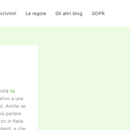
crivimi!
Le regole
Gli altri blog
GDPR
anità
ha
ativo a una
e). Anche se
iù parlare
o in Italia
edenti, e che