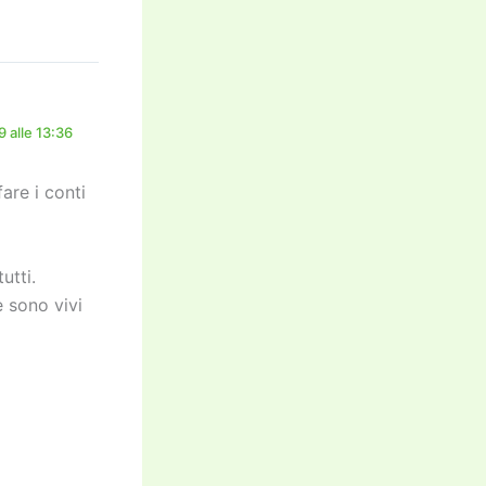
 alle 13:36
are i conti
utti.
e sono vivi