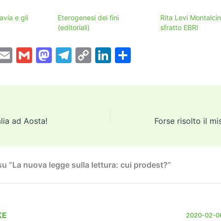
avia e gli
Eterogenesi dei fini
Rita Levi Montalcini
(editoriali)
sfratto EBRI
T
E
G
M
T
C
Li
C
w
m
m
a
el
o
n
o
tt
ai
ai
st
e
p
k
n
er
l
l
o
gr
y
e
di
d
a
Li
dI
vi
ia ad Aosta!
o
m
n
n
di
n
k
u “La nuova legge sulla lettura: cui prodest?”
KE
2020-02-06