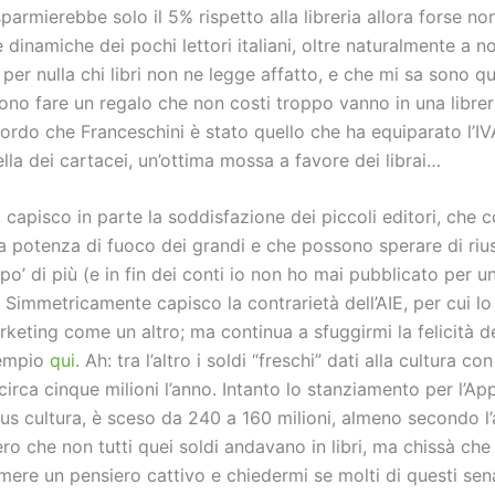
sparmierebbe solo il 5% rispetto alla libreria allora forse n
dinamiche dei pochi lettori italiani, oltre naturalmente a n
per nulla chi libri non ne legge affatto, e che mi sa sono qu
no fare un regalo che non costi troppo vanno in una libreri
ricordo che Franceschini è stato quello che ha equiparato l’IV
la dei cartacei, un’ottima mossa a favore dei librai…
a, capisco in parte la soddisfazione dei piccoli editori, ch
a potenza di fuoco dei grandi e che possono sperare di riu
po’ di più (e in fin dei conti io non ho mai pubblicato per 
). Simmetricamente capisco la contrarietà dell’AIE, per cui l
eting come un altro; ma continua a sfuggirmi la felicità dei
sempio
qui
. Ah: tra l’altro i soldi “freschi” dati alla cultura co
irca cinque milioni l’anno. Intanto lo stanziamento per l’App
s cultura, è sceso da 240 a 160 milioni, almeno secondo l’a
ero che non tutti quei soldi andavano in libri, ma chissà ch
mere un pensiero cattivo e chiedermi se molti di questi sen