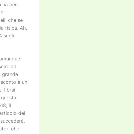
on ha ben
on
elli che se
a fisica. Ah,
A sugli
e comunque
scire ad
un grande
o sconto è un
 librai –
n questa
18, il
rticolo del
e succederà.
atori che