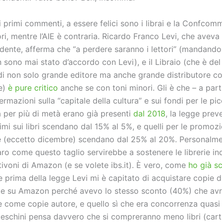
primi commenti, a essere felici sono i librai e la Confcomm
ori, mentre l’AIE è contraria. Ricardo Franco Levi, che aveva 
dente, afferma che “a perdere saranno i lettori” (mandando
n sono mai stato d’accordo con Levi), e il Libraio (che è de
i non solo grande editore ma anche grande distributore co
e)
è pure critico
anche se con toni minori. Gli è che – a part
ermazioni sulla “capitale della cultura” e sui fondi per le picc
à per più di metà erano già presenti
dal 2018
, la legge prev
mi sui libri scendano dal 15% al 5%, e quelli per le promozio
 (eccetto dicembre) scendano dal 25% al 20%. Personalm
ro come questo taglio servirebbe a sostenere le librerie in
tivoni di Amazon (e se volete ibs.it). È vero, come
ho già sc
e prima della legge Levi mi è capitato di acquistare copie di
me su Amazon perché avevo lo stesso sconto (40%) che avr
 come copie autore, e quello sì che era concorrenza quasi
eschini pensa davvero che si compreranno meno libri (cart