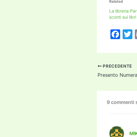
Related
La libreria Par
sconti sui libri
F
a
c
i
e
PRECEDENTE
b
Presento Numeral
o
o
k
9 commenti s
MI