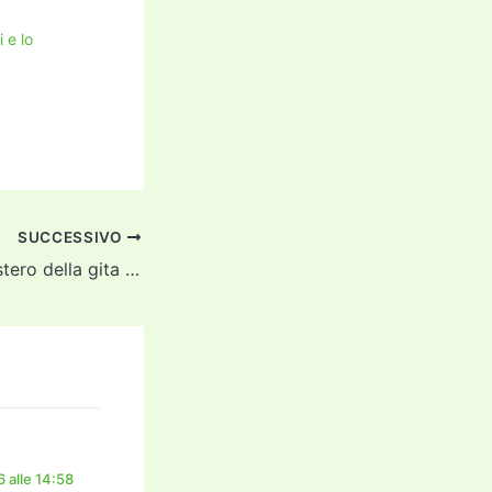
 e lo
SUCCESSIVO
Forse risolto il mistero della gita lampo parigina
 alle 14:58