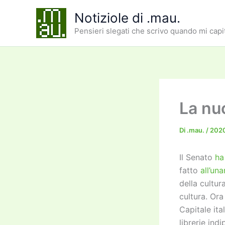
Vai
Notiziole di .mau.
al
Pensieri slegati che scrivo quando mi capi
contenuto
La nuo
Di
.mau.
/
202
Il Senato
ha
fatto
all’un
della cultur
cultura. Ora
Capitale ita
librerie ind