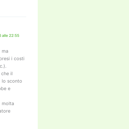
 alle 22:55
a ma
esi i costi
.).
 che il
i lo sconto
bbe e
a molta
atore