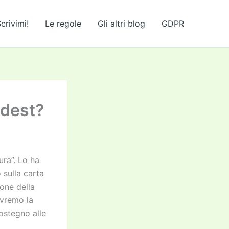
crivimi!
Le regole
Gli altri blog
GDPR
odest?
ura”. Lo ha
o sulla carta
ione della
Avremo la
sostegno alle