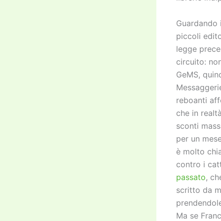
Guardando i 
piccoli edit
legge prece
circuito: no
GeMS, quind
Messaggeri
reboanti aff
che in realt
sconti massi
per un mese
è molto chia
contro i cat
passato
, ch
scritto da 
prendendole
Ma se Franc