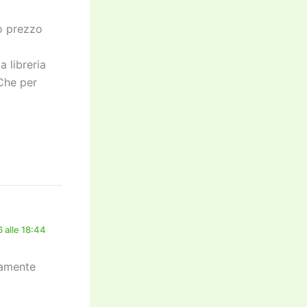
so prezzo
a libreria
Che per
 alle 18:44
osamente