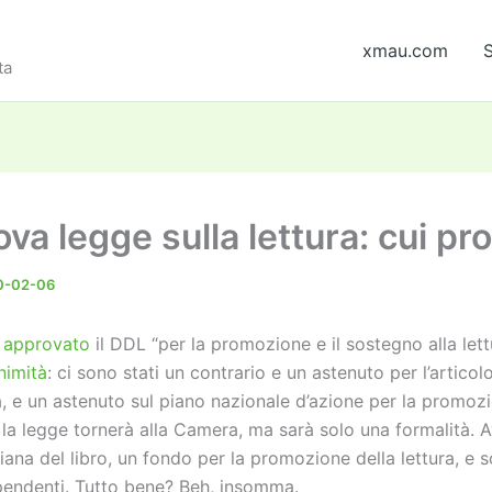
xmau.com
S
ta
va legge sulla lettura: cui pr
0-02-06
 approvato
il DDL “per la promozione e il sostegno alla lett
animità
: ci sono stati un contrario e un astenuto per l’articol
a, e un astenuto sul piano nazionale d’azione per la promoz
 la legge tornerà alla Camera, ma sarà solo una formalità. 
liana del libro, un fondo per la promozione della lettura, e 
ipendenti. Tutto bene? Beh, insomma.