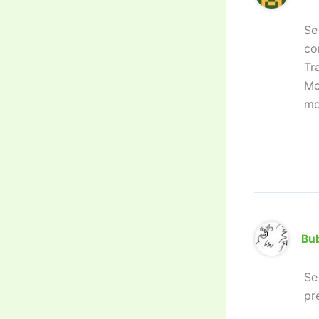
Se
co
Tr
Mo
mo
Bu
Se
pr