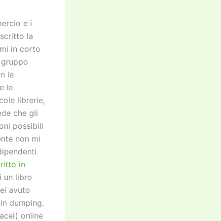
ercio e i
scritto la
mi in corto
l gruppo
n le
e le
ole librerie,
ede che gli
ni possibili
ente non mi
dipendenti
ritto in
 un libro
ei avuto
 in dumping.
acei) online