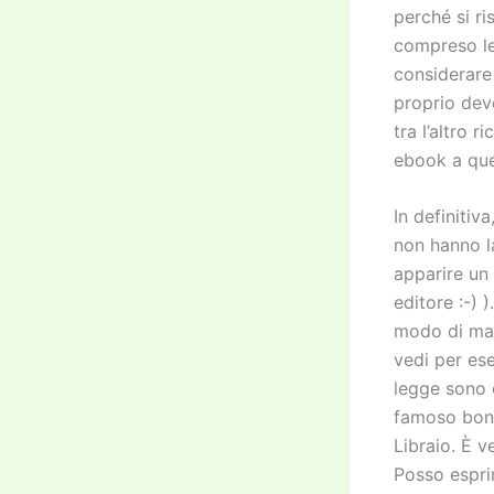
perché si ri
compreso le 
considerare 
proprio devo
tra l’altro 
ebook a quel
In definitiv
non hanno l
apparire un 
editore :-) 
modo di mark
vedi per e
legge sono c
famoso bonu
Libraio. È v
Posso espri