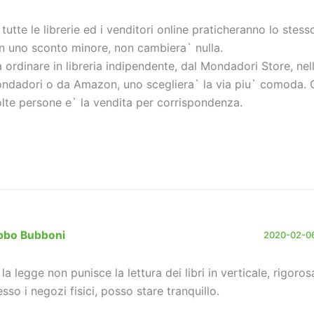
 tutte le librerie ed i venditori online praticheranno lo stes
n uno sconto minore, non cambiera` nulla.
a ordinare in libreria indipendente, dal Mondadori Store, nell
ndadori o da Amazon, uno scegliera` la via piu` comoda. 
lte persone e` la vendita per corrispondenza.
bbo Bubboni
2020-02-06
 la legge non punisce la lettura dei libri in verticale, rigor
esso i negozi fisici, posso stare tranquillo.