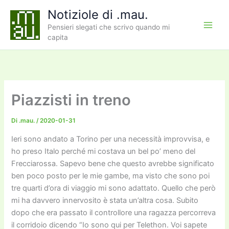
Vai
Notiziole di .mau.
al
Pensieri slegati che scrivo quando mi
contenuto
capita
Piazzisti in treno
Di
.mau.
/
2020-01-31
Ieri sono andato a Torino per una necessità improvvisa, e
ho preso Italo perché mi costava un bel po’ meno del
Frecciarossa. Sapevo bene che questo avrebbe significato
ben poco posto per le mie gambe, ma visto che sono poi
tre quarti d’ora di viaggio mi sono adattato. Quello che però
mi ha davvero innervosito è stata un’altra cosa. Subito
dopo che era passato il controllore una ragazza percorreva
il corridoio dicendo “Io sono qui per Telethon. Voi sapete