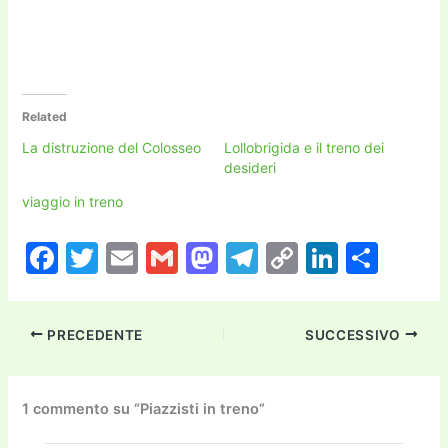
Related
La distruzione del Colosseo
Lollobrigida e il treno dei
desideri
viaggio in treno
F
T
E
G
M
T
C
Li
C
a
w
m
m
a
el
o
n
o
c
itt
ai
ai
st
e
p
k
n
PRECEDENTE
SUCCESSIVO
e
er
l
l
o
gr
y
e
di
b
d
a
Li
dI
vi
o
o
m
n
n
di
1 commento su “Piazzisti in treno”