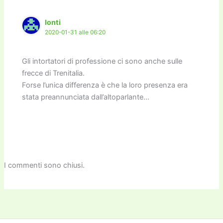
o
n
k
k
Ionti
2020-01-31 alle 06:20
Gli intortatori di professione ci sono anche sulle
frecce di Trenitalia.
Forse l’unica differenza è che la loro presenza era
stata preannunciata dall’altoparlante…
I commenti sono chiusi.