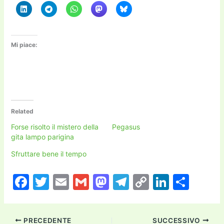
Mi piace:
Related
Forse risolto il mistero della
Pegasus
gita lampo parigina
Sfruttare bene il tempo
F
T
E
G
M
T
C
Li
C
a
w
m
m
a
el
o
n
o
c
itt
ai
ai
st
e
p
k
n
PRECEDENTE
SUCCESSIVO