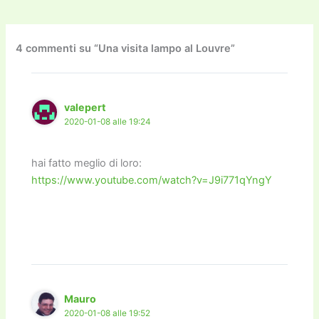
e
er
l
l
o
gr
y
e
di
b
d
a
Li
dI
vi
o
o
m
n
n
di
4 commenti su “Una visita lampo al Louvre”
o
n
k
k
valepert
2020-01-08 alle 19:24
hai fatto meglio di loro:
https://www.youtube.com/watch?v=J9i771qYngY
Mauro
2020-01-08 alle 19:52