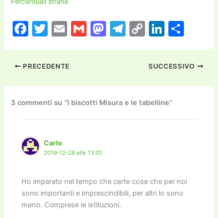
Percentuali strane
F
T
E
G
M
T
C
Li
C
a
w
m
m
a
el
o
n
o
c
itt
ai
ai
st
e
p
k
n
PRECEDENTE
SUCCESSIVO
e
er
l
l
o
gr
y
e
di
b
d
a
Li
dI
vi
o
o
m
n
n
di
3 commenti su “I biscotti Misura e le tabelline”
o
n
k
k
Carlo
2019-12-26 alle 13:01
Ho imparato nel tempo che certe cose che per noi
sono importanti e imprescindibili, per altri lo sono
meno. Comprese le istituzioni.