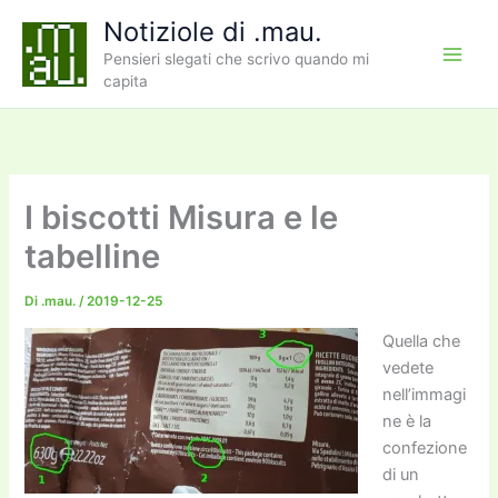
Vai
Notiziole di .mau.
al
Pensieri slegati che scrivo quando mi
contenuto
capita
I biscotti Misura e le
tabelline
Di
.mau.
/
2019-12-25
Quella che
vedete
nell’immagi
ne è la
confezione
di un