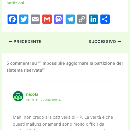
partizioni
F
T
E
G
M
T
C
Li
C
a
w
m
m
a
el
o
n
o
c
itt
ai
ai
st
e
p
k
n
PRECEDENTE
SUCCESSIVO
e
er
l
l
o
gr
y
e
di
b
d
a
Li
dI
vi
o
o
m
n
n
di
5 commenti su ““Impossibile aggiornare la partizione del
sistema riservata””
o
n
k
k
nicola
2019-11-22 alle 09:14
Mah, non credo alla cattiveria di HP. La verità è che
questi malfunzionamenti sono molto difficili da