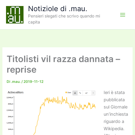
Vai
Notiziole di .mau.
al
Pensieri slegati che scrivo quando mi
contenuto
capita
Titolisti vil razza dannata –
reprise
Di
.mau.
/
2019-11-12
Ieri è stata
pubblicata
sul Giornale
un’inchiesta
riguardo a
Wikipedia.