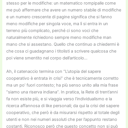
stesso per le modifiche: un matematico rompipalle come
me può affermare che avere un numero stabile di modifiche
e un numero crescente di pagine significa che si fanno
meno modifiche per singola voce, ma lì si entra in un
terreno più complicato, perché ci sono voci che
naturalmente richiedono sempre meno modifiche man
mano che si assestano. Quello che continuo a chiedermi è
che cosa ci guadagnano i titolisti a scrivere qualcosa che
poi viene smentito nel corpo dell’articolo…
Ah, il catenaccio termina con “L’utopia del sapere
cooperativo è entrata in crisi” che è tecnicamente corretto
ma un po’ fuori contesto; ha più senso unito alla mia frase
“siamo una riserva indiana”. In pratica, la Rete di trent’anni
fa non esiste più, e si viaggia verso l’individualismo e la
ricerca affannosa di like personali; da qui la crisi del sapere
cooperativo, che però è da misurarsi rispetto al totale degli
utenti e non nei numeri assoluti che per l’appunto restano
costanti. Riconosco però che questo concetto non si può