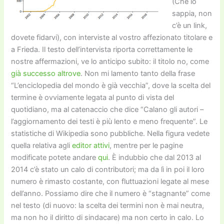
(Che io
sappia, non
c’è un link,
dovete fidarvi), con interviste al vostro affezionato titolare e
a Frieda. Il testo dell’intervista riporta correttamente le
nostre affermazioni, ve lo anticipo subito: il titolo no, come
già successo altrove
. Non mi lamento tanto della frase
“L’enciclopedia del mondo è già vecchia”, dove la scelta del
termine è ovviamente legata al punto di vista del
quotidiano, ma al catenaccio che dice “Calano gli autori –
l’aggiornamento dei testi è più lento e meno frequente”. Le
statistiche di Wikipedia sono pubbliche. Nella figura vedete
quella relativa agli
editor attivi
, mentre per le pagine
modificate potete andare
qui
. È indubbio che dal 2013 al
2014 c’è stato un calo di contributori; ma da lì in poi il loro
numero è rimasto costante, con fluttuazioni legate al mese
dell’anno. Possiamo dire che il numero è “stagnante” come
nel testo (di nuovo: la scelta dei termini non è mai neutra,
ma non ho il diritto di sindacare) ma non certo in calo. Lo