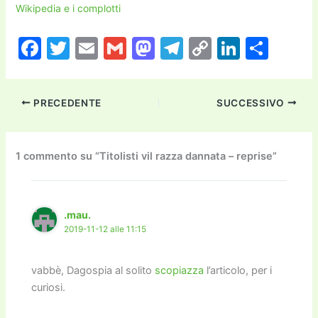
Wikipedia e i complotti
F
T
E
G
M
T
C
Li
C
a
w
m
m
a
el
o
n
o
c
itt
ai
ai
st
e
p
k
n
PRECEDENTE
SUCCESSIVO
e
er
l
l
o
gr
y
e
di
b
d
a
Li
dI
vi
o
o
m
n
n
di
1 commento su “Titolisti vil razza dannata – reprise”
o
n
k
k
.mau.
2019-11-12 alle 11:15
vabbè, Dagospia al solito
scopiazza
l’articolo, per i
curiosi.