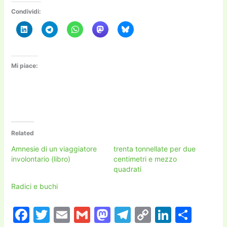
Condividi:
Mi piace:
Related
Amnesie di un viaggiatore
trenta tonnellate per due
involontario (libro)
centimetri e mezzo
quadrati
Radici e buchi
F
T
E
G
M
T
C
Li
C