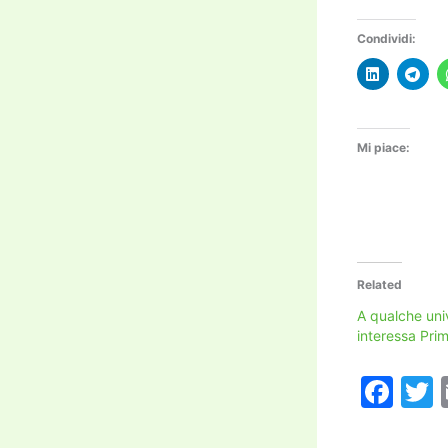
Condividi:
Mi piace:
Related
A qualche univ
interessa Pri
F
a