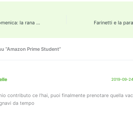
tt
ai
ai
st
e
p
k
n
er
l
l
o
gr
y
e
di
d
a
Li
dI
vi
Quizzino della domenica: la rana lineare
Farinetti e la par
o
m
n
n
di
n
k
su “Amazon Prime Student”
elle
2019-09-24
 mio contributo ce l’hai, puoi finalmente prenotare quella v
gnavi da tempo