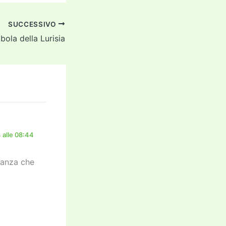
SUCCESSIVO
abola della Lurisia
 alle 08:44
acanza che