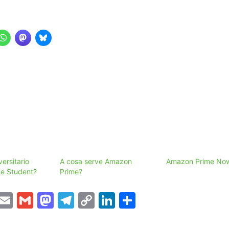
ersitario
A cosa serve Amazon
Amazon Prime No
me Student?
Prime?
T
E
G
M
T
C
Li
C
w
m
m
a
el
o
n
o