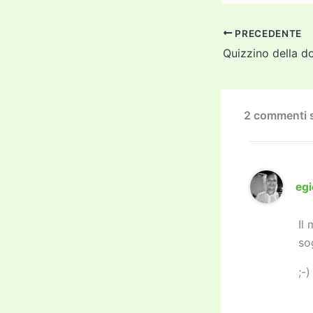
c
i
e
PRECEDENTE
b
o
o
k
2 commenti 
egi
Il
so
;-)