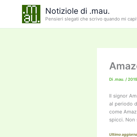
Vai
Notiziole di .mau.
al
Pensieri slegati che scrivo quando mi capi
contenuto
Amazo
Di
.mau.
/
201
Il signor A
al periodo 
come Amazon
spicci. Non
Ultimo aggiorn