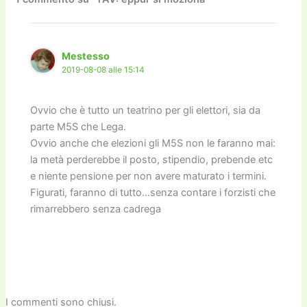
o
o
m
n
n
di
o
n
k
k
Mestesso
2019-08-08 alle 15:14
Ovvio che è tutto un teatrino per gli elettori, sia da
parte M5S che Lega.
Ovvio anche che elezioni gli M5S non le faranno mai:
la metà perderebbe il posto, stipendio, prebende etc
e niente pensione per non avere maturato i termini.
Figurati, faranno di tutto…senza contare i forzisti che
rimarrebbero senza cadrega
I commenti sono chiusi.