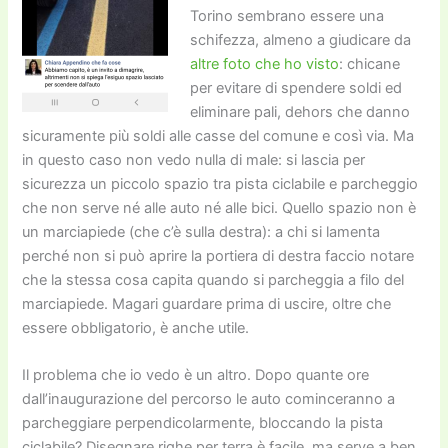
Torino sembrano essere una
schifezza, almeno a giudicare da
altre foto che ho visto
: chicane
per evitare di spendere soldi ed
eliminare pali, dehors che danno
sicuramente più soldi alle casse del comune e così via. Ma
in questo caso non vedo nulla di male: si lascia per
sicurezza un piccolo spazio tra pista ciclabile e parcheggio
che non serve né alle auto né alle bici. Quello spazio non è
un marciapiede (che c’è sulla destra): a chi si lamenta
perché non si può aprire la portiera di destra faccio notare
che la stessa cosa capita quando si parcheggia a filo del
marciapiede. Magari guardare prima di uscire, oltre che
essere obbligatorio, è anche utile.
Il problema che io vedo è un altro. Dopo quante ore
dall’inaugurazione del percorso le auto cominceranno a
parcheggiare perpendicolarmente, bloccando la pista
ciclabile? Disegnare righe per terra è facile, ma serve a ben