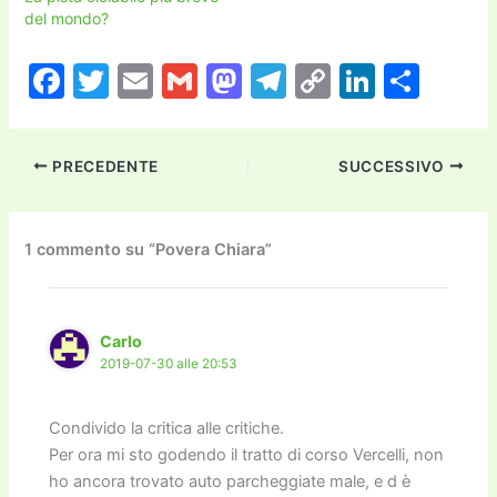
del mondo?
F
T
E
G
M
T
C
Li
C
a
w
m
m
a
el
o
n
o
c
itt
ai
ai
st
e
p
k
n
PRECEDENTE
SUCCESSIVO
e
er
l
l
o
gr
y
e
di
b
d
a
Li
dI
vi
o
o
m
n
n
di
1 commento su “Povera Chiara”
o
n
k
k
Carlo
2019-07-30 alle 20:53
Condivido la critica alle critiche.
Per ora mi sto godendo il tratto di corso Vercelli, non
ho ancora trovato auto parcheggiate male, e d è