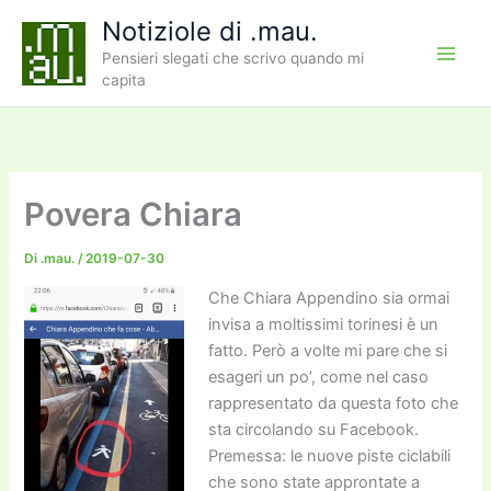
Vai
Notiziole di .mau.
al
Pensieri slegati che scrivo quando mi
contenuto
capita
Povera Chiara
Di
.mau.
/
2019-07-30
Che Chiara Appendino sia ormai
invisa a moltissimi torinesi è un
fatto. Però a volte mi pare che si
esageri un po’, come nel caso
rappresentato da questa foto che
sta circolando su Facebook.
Premessa: le nuove piste ciclabili
che sono state approntate a