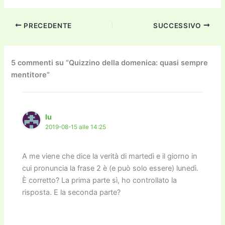
a
w
m
m
a
el
o
n
o
c
itt
ai
ai
st
e
p
k
n
PRECEDENTE
SUCCESSIVO
e
er
l
l
o
gr
y
e
di
b
d
a
Li
dI
vi
o
o
m
n
n
di
5 commenti su “Quizzino della domenica: quasi sempre
mentitore”
o
n
k
k
lu
2019-08-15 alle 14:25
A me viene che dice la verità di martedì e il giorno in
cui pronuncia la frase 2 è (e può solo essere) lunedì.
È corretto? La prima parte sì, ho controllato la
risposta. E la seconda parte?