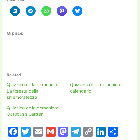
Mi piace:
Related
Quizzino della domenica:
Quizzino della domenica:
La foresta della
calendario
smemoratezza
Quizzino della domenica:
Octopus’s Garden
F
T
E
G
M
T
C
Li
C