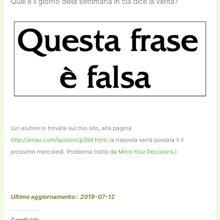
Qual è il giorno della settimana in cui dice la verità?
(un aiutino lo trovate sul mio sito, alla pagina
http://xmau.com/quizzini/p394.html
; la risposta verrà postata lì il
prossimo mercoledì. Problema tratto da
Mind Your Decisions
.)
Ultimo aggiornamento:: 2019-07-12
Condividi: