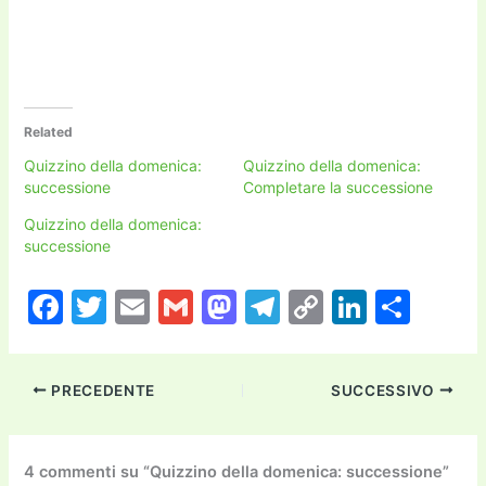
Related
Quizzino della domenica:
Quizzino della domenica:
successione
Completare la successione
Quizzino della domenica:
successione
F
T
E
G
M
T
C
Li
C
a
w
m
m
a
el
o
n
o
c
itt
ai
ai
st
e
p
k
n
PRECEDENTE
SUCCESSIVO
e
er
l
l
o
gr
y
e
di
b
d
a
Li
dI
vi
o
o
m
n
n
di
4 commenti su “Quizzino della domenica: successione”