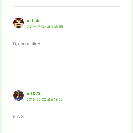
o
n
k
k
m.fisk
2019-06-02 alle 08:55
D, con aiutino
el1073
2019-06-02 alle 19:58
it is S