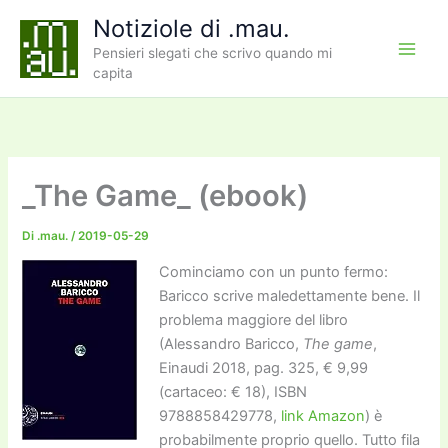
Vai
Notiziole di .mau.
al
Pensieri slegati che scrivo quando mi
contenuto
capita
_The Game_ (ebook)
Di
.mau.
/
2019-05-29
Cominciamo con un punto fermo:
Baricco scrive maledettamente bene. Il
problema maggiore del libro
(Alessandro Baricco,
The game
,
Einaudi 2018, pag. 325, € 9,99
(cartaceo: € 18), ISBN
9788858429778,
link Amazon
) è
probabilmente proprio quello. Tutto fila