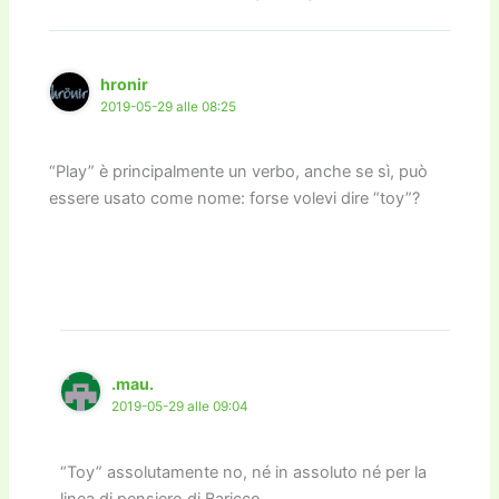
o
o
m
n
n
di
o
n
k
k
hronir
2019-05-29 alle 08:25
“Play” è principalmente un verbo, anche se sì, può
essere usato come nome: forse volevi dire “toy”?
.mau.
2019-05-29 alle 09:04
“Toy” assolutamente no, né in assoluto né per la
linea di pensiero di Baricco.