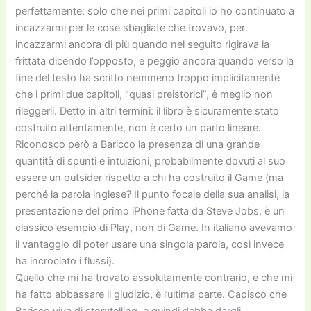
perfettamente: solo che nei primi capitoli io ho continuato a
incazzarmi per le cose sbagliate che trovavo, per
incazzarmi ancora di più quando nel seguito rigirava la
frittata dicendo l’opposto, e peggio ancora quando verso la
fine del testo ha scritto nemmeno troppo implicitamente
che i primi due capitoli, “quasi preistorici”, è meglio non
rileggerli. Detto in altri termini: il libro è sicuramente stato
costruito attentamente, non è certo un parto lineare.
Riconosco però a Baricco la presenza di una grande
quantità di spunti e intuizioni, probabilmente dovuti al suo
essere un outsider rispetto a chi ha costruito il Game (ma
perché la parola inglese? Il punto focale della sua analisi, la
presentazione del primo iPhone fatta da Steve Jobs, è un
classico esempio di Play, non di Game. In italiano avevamo
il vantaggio di poter usare una singola parola, così invece
ha incrociato i flussi).
Quello che mi ha trovato assolutamente contrario, e che mi
ha fatto abbassare il giudizio, è l’ultima parte. Capisco che
Baricco viva di storytelling, e quindi debba dargli