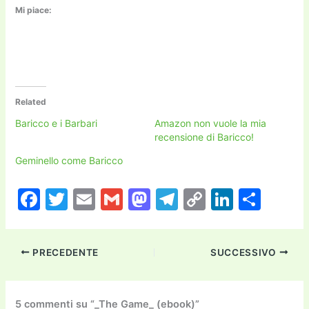
Mi piace:
Related
Baricco e i Barbari
Amazon non vuole la mia
recensione di Baricco!
Geminello come Baricco
F
T
E
G
M
T
C
Li
C
a
w
m
m
a
el
o
n
o
c
itt
ai
ai
st
e
p
k
n
PRECEDENTE
SUCCESSIVO
e
er
l
l
o
gr
y
e
di
b
d
a
Li
dI
vi
5 commenti su “_The Game_ (ebook)”