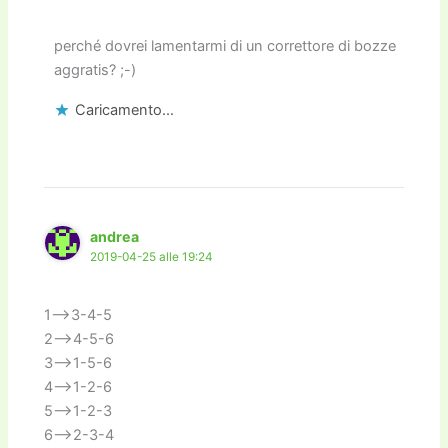
perché dovrei lamentarmi di un correttore di bozze
aggratis? ;-)
Caricamento...
andrea
2019-04-25 alle 19:24
1—>3-4-5
2—>4-5-6
3—>1-5-6
4—>1-2-6
5—>1-2-3
6—>2-3-4