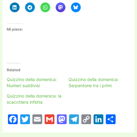
Mi piace:
Related
Quizzino della domenica:
Quizzino della domenica:
Numeri suddivisi
Serpentone tra i primi
Quizzino della domenica: la
scacchiera infetta
F
T
E
G
M
T
C
Li
C
a
w
m
m
a
el
o
n
o