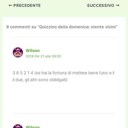
c
itt
ai
ai
st
e
p
k
n
PRECEDENTE
SUCCESSIVO
e
er
l
l
o
gr
y
e
di
b
d
a
Li
dI
vi
o
o
m
n
n
di
8 commenti su “Quizzino della domenica: niente vicini”
o
n
k
k
Wilson
2019-04-21 alle 09:30
3 6 5 2 1 4 (se hai la fortuna di mettere bene l’uno e il
il due, gli altri sono obbligati)
Wilson