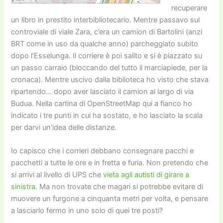
recuperare
un libro in prestito interbibliotecario. Mentre passavo sul
controviale di viale Zara, c’era un camion di Bartolini (anzi
BRT come in uso da qualche anno) parcheggiato subito
dopo l’Esselunga. Il corriere è poi salito e si è piazzato su
un passo carraio (bloccando del tutto il marciapiede, per la
cronaca). Mentre uscivo dalla biblioteca ho visto che stava
ripartendo… dopo aver lasciato il camion al largo di via
Budua. Nella cartina di OpenStreetMap qui a fianco ho
indicato i tre punti in cui ha sostato, e ho lasciato la scala
per darvi un’idea delle distanze.
Io capisco che i corrieri debbano consegnare pacchi e
pacchetti a tutte le ore e in fretta e furia. Non pretendo che
si arrivi al livello di UPS che
vieta agli autisti di girare a
sinistra
. Ma non trovate che magari si potrebbe evitare di
muovere un furgone a cinquanta metri per volta, e pensare
a lasciarlo fermo in uno solo di quei tre posti?