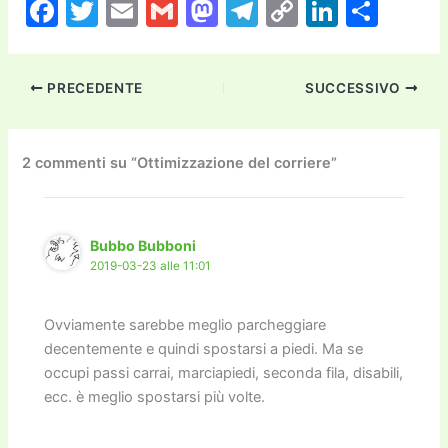
F
T
E
G
M
T
C
Li
C
a
w
m
m
a
el
o
n
o
c
itt
ai
ai
st
e
p
k
n
PRECEDENTE
SUCCESSIVO
e
er
l
l
o
gr
y
e
di
b
d
a
Li
dI
vi
o
o
m
n
n
di
2 commenti su “Ottimizzazione del corriere”
o
n
k
k
Bubbo Bubboni
2019-03-23 alle 11:01
Ovviamente sarebbe meglio parcheggiare
decentemente e quindi spostarsi a piedi. Ma se
occupi passi carrai, marciapiedi, seconda fila, disabili,
ecc. è meglio spostarsi più volte.