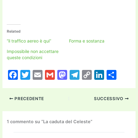
Related
“il traffico aereo è qui”
Forma e sostanza
Impossibile non accettare
queste condizioni
F
T
E
G
M
T
C
Li
C
a
w
m
m
a
el
o
n
o
c
itt
ai
ai
st
e
p
k
n
PRECEDENTE
SUCCESSIVO
e
er
l
l
o
gr
y
e
di
b
d
a
Li
dI
vi
o
o
m
n
n
di
1 commento su “La caduta del Celeste”
o
n
k