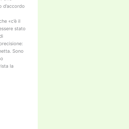
no d’accordo
a
he «c’è il
essere stato
di
recisione:
netta. Sono
so
ista la