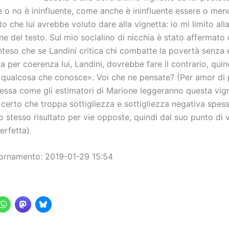
re o no è ininfluente, come anche è ininfluente essere o me
ato che lui avrebbe voluto dare alla vignetta: io mi limito all
 del testo. Sul mio socialino di nicchia è stato affermato c
inteso che se Landini critica chi combatte la povertà senza 
a per coerenza lui, Landini, dovrebbe fare il contrario, quin
qualcosa che conosce». Voi che ne pensate? (Per amor di p
ressa come gli estimatori di Marione leggeranno questa vig
certo che troppa sottigliezza e sottigliezza negativa spes
 stesso risultato per vie opposte, quindi dal suo punto di v
erfetta)
ornamento: 2019-01-29 15:54