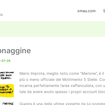
xmau.com
S
ta
onaggine
-01-29
Mario Improta, meglio noto come “Marione”, è il 
più o meno ufficiale del MoVimento 5 Stelle. Co
incarna perfettamente l’area vaffanculista, con 
tale da avere avuto spesso i propri account bloc
Questa è una delle ultime vignette da lui postat