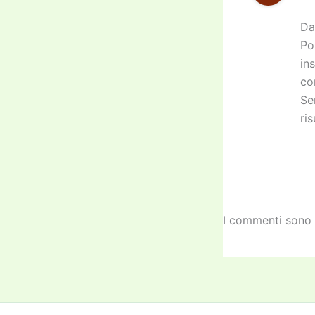
Da
Po
in
co
Se
ri
I commenti sono 