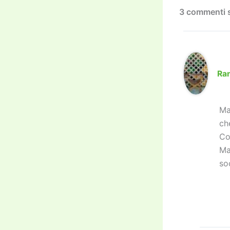
k
3 commenti 
Ra
Ma
ch
Co
Ma
so