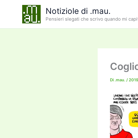
Vai
Notiziole di .mau.
al
Pensieri slegati che scrivo quando mi capi
contenuto
Cogli
Di
.mau.
/
2019