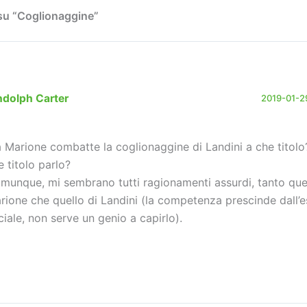
su “Coglionaggine”
ndolph Carter
2019-01-29
 Marione combatte la coglionaggine di Landini a che titolo
e titolo parlo?
munque, mi sembrano tutti ragionamenti assurdi, tanto quel
rione che quello di Landini (la competenza prescinde dall’e
ciale, non serve un genio a capirlo).