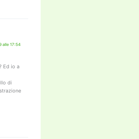
 alle 17:54
? Ed io a
lo di
strazione