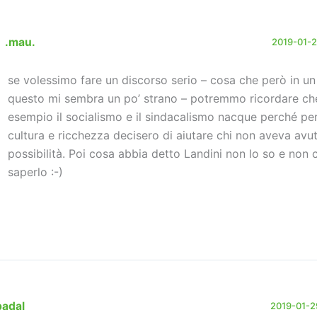
.mau.
2019-01-29
se volessimo fare un discorso serio – cosa che però in u
questo mi sembra un po’ strano – potremmo ricordare ch
esempio il socialismo e il sindacalismo nacque perché pe
cultura e ricchezza decisero di aiutare chi non aveva avu
possibilità. Poi cosa abbia detto Landini non lo so e non 
saperlo :-)
badal
2019-01-29