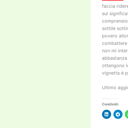
faccia ride
sul signific
comprensione
sottile sott
povero allor
combattere 
non mi inte
abbastanza 
ottengono lo
vignetta è p
Ultimo aggi
Condividi: