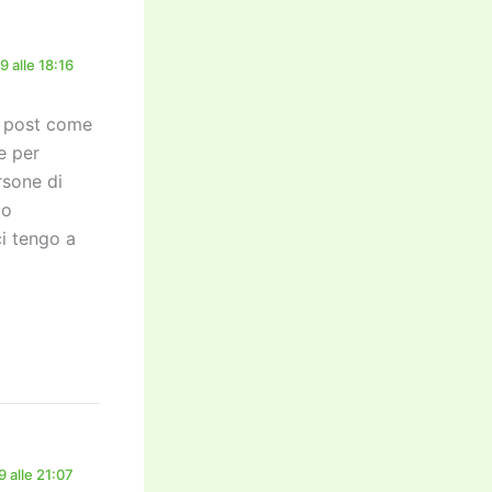
 alle 18:16
n post come
e per
rsone di
to
ci tengo a
 alle 21:07