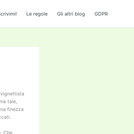
crivimi!
Le regole
Gli altri blog
GDPR
vignettista
me tale,
una finezza
cati.
e. Che