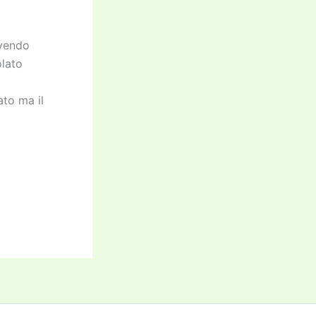
avendo
olato
ato ma il