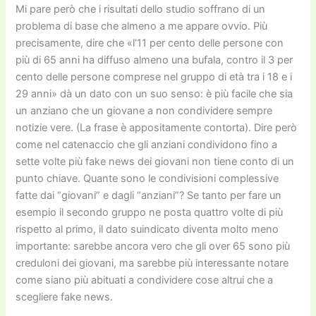
Mi pare però che i risultati dello studio soffrano di un
problema di base che almeno a me appare ovvio. Più
precisamente, dire che «l’11 per cento delle persone con
più di 65 anni ha diffuso almeno una bufala, contro il 3 per
cento delle persone comprese nel gruppo di età tra i 18 e i
29 anni» dà un dato con un suo senso: è più facile che sia
un anziano che un giovane a non condividere sempre
notizie vere. (La frase è appositamente contorta). Dire però
come nel catenaccio che gli anziani condividono fino a
sette volte più fake news dei giovani non tiene conto di un
punto chiave. Quante sono le condivisioni complessive
fatte dai “giovani” e dagli “anziani”? Se tanto per fare un
esempio il secondo gruppo ne posta quattro volte di più
rispetto al primo, il dato suindicato diventa molto meno
importante: sarebbe ancora vero che gli over 65 sono più
creduloni dei giovani, ma sarebbe più interessante notare
come siano più abituati a condividere cose altrui che a
scegliere fake news.