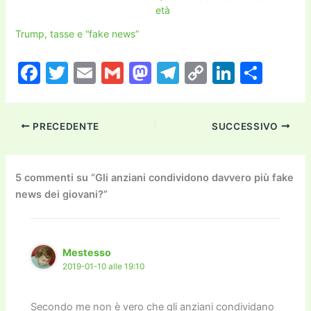
età
Trump, tasse e “fake news”
F
T
E
G
M
T
C
Li
C
a
w
m
m
a
el
o
n
o
c
itt
ai
ai
st
e
p
k
n
PRECEDENTE
SUCCESSIVO
e
er
l
l
o
gr
y
e
di
b
d
a
Li
dI
vi
o
o
m
n
n
di
5 commenti su “Gli anziani condividono davvero più fake
news dei giovani?”
o
n
k
k
Mestesso
2019-01-10 alle 19:10
Secondo me non è vero che gli anziani condividano