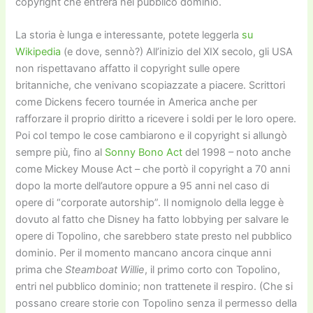
copyright che entrerà nel pubblico dominio.
La storia è lunga e interessante, potete leggerla
su
Wikipedia
(e dove, sennò?) All’inizio del XIX secolo, gli USA
non rispettavano affatto il copyright sulle opere
britanniche, che venivano scopiazzate a piacere. Scrittori
come Dickens fecero tournée in America anche per
rafforzare il proprio diritto a ricevere i soldi per le loro opere.
Poi col tempo le cose cambiarono e il copyright si allungò
sempre più, fino al
Sonny Bono Act
del 1998 – noto anche
come Mickey Mouse Act – che portò il copyright a 70 anni
dopo la morte dell’autore oppure a 95 anni nel caso di
opere di “corporate autorship”. Il nomignolo della legge è
dovuto al fatto che Disney ha fatto lobbying per salvare le
opere di Topolino, che sarebbero state presto nel pubblico
dominio. Per il momento mancano ancora cinque anni
prima che
Steamboat Willie
, il primo corto con Topolino,
entri nel pubblico dominio; non trattenete il respiro. (Che si
possano creare storie con Topolino senza il permesso della