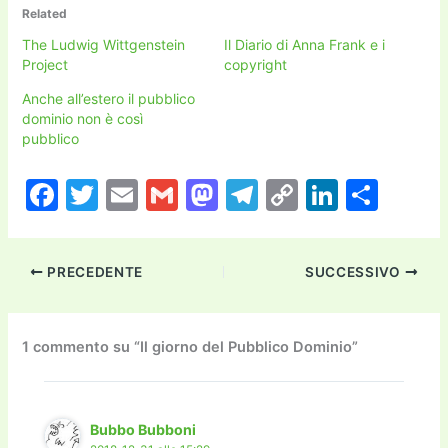
Related
The Ludwig Wittgenstein
Il Diario di Anna Frank e i
Project
copyright
Anche all’estero il pubblico
dominio non è così
pubblico
F
T
E
G
M
T
C
Li
C
a
w
m
m
a
el
o
n
o
c
itt
ai
ai
st
e
p
k
n
PRECEDENTE
SUCCESSIVO
e
er
l
l
o
gr
y
e
di
b
d
a
Li
dI
vi
o
o
m
n
n
di
1 commento su “Il giorno del Pubblico Dominio”
o
n
k
k
Bubbo Bubboni