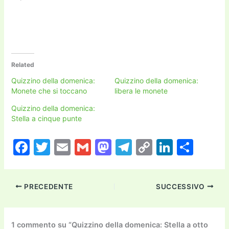
Related
Quizzino della domenica:
Quizzino della domenica:
Monete che si toccano
libera le monete
Quizzino della domenica:
Stella a cinque punte
F
T
E
G
M
T
C
Li
C
a
w
m
m
a
el
o
n
o
c
itt
ai
ai
st
e
p
k
n
PRECEDENTE
SUCCESSIVO
e
er
l
l
o
gr
y
e
di
b
d
a
Li
dI
vi
o
o
m
n
n
di
1 commento su “Quizzino della domenica: Stella a otto