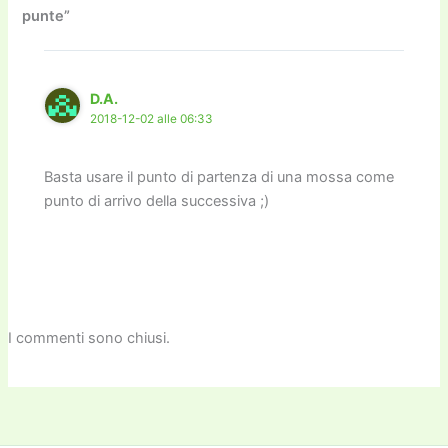
punte”
o
n
k
k
D.A.
2018-12-02 alle 06:33
Basta usare il punto di partenza di una mossa come
punto di arrivo della successiva ;)
I commenti sono chiusi.