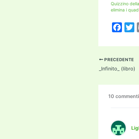
Quizzino dell
elimina i quad
F
a
c
i
e
PRECEDENTE
b
_Infinito_ (libro)
o
o
k
10 commenti 
Lig