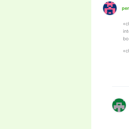
pe
«c
in
bo
«c