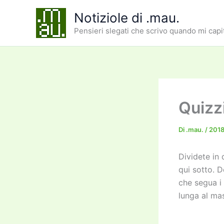
Vai
Notiziole di .mau.
al
Pensieri slegati che scrivo quando mi capi
contenuto
Quizz
Di
.mau.
/
2018
Dividete in 
qui sotto. D
che segua i 
lunga al mas