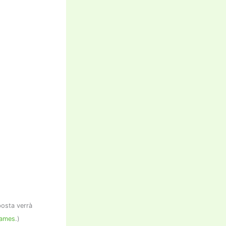
sposta verrà
Games
.)