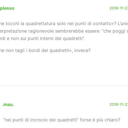
rplesso
2018-11-27
he tocchi la quadrettatura solo nei punti di contatto»? L’uni
terpretazione ragionevole sembrerebbe essere: “che poggi s
rdi e non sui punti interni dei quadretti”.
he non tagli i bordi dei quadretti», invece?
.mau.
2018-11-27
“nei punti di incrocio dei quadretti” forse è più chiaro?