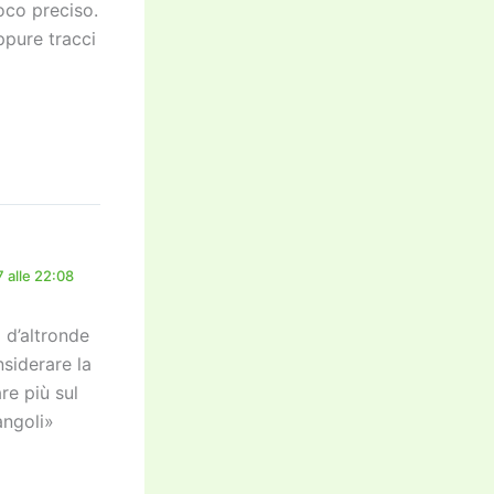
oco preciso.
ppure tracci
 alle 22:08
a d’altronde
nsiderare la
re più sul
angoli»