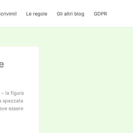
crivimi!
Le regole
Gli altri blog
GDPR
e
– la figura
ea spezzata
deve essere