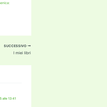
enica:
SUCCESSIVO
I miei libri
 alle 13:41