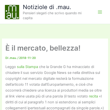
Vai
Notiziole di .mau.
al
Pensieri slegati che scrivo quando mi
contenuto
capita
È il mercato, bellezza!
Di
.mau.
/
2018-11-20
Leggo
sulla Stampa
che la Grande G ha minacciato di
chiudere il suo servizio Google News se nella direttiva sul
copyright nel mercato digitale resterà la formulazione
dell’articolo 11 votata dall’Europarlamento, e cioè che
occorrerà chiedere una licenza ai produttori media se oltre
al link viene usata più di una parola (il testo votato
recita
«I
diritti di cui al paragrafo 1 non si estendono ai semplici
collegamenti ipertestuali accompagnati da singole parole.»)