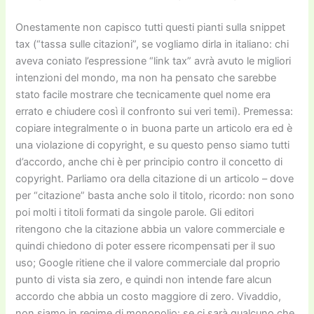
Onestamente non capisco tutti questi pianti sulla snippet
tax (“tassa sulle citazioni”, se vogliamo dirla in italiano: chi
aveva coniato l’espressione “link tax” avrà avuto le migliori
intenzioni del mondo, ma non ha pensato che sarebbe
stato facile mostrare che tecnicamente quel nome era
errato e chiudere così il confronto sui veri temi). Premessa:
copiare integralmente o in buona parte un articolo era ed è
una violazione di copyright, e su questo penso siamo tutti
d’accordo, anche chi è per principio contro il concetto di
copyright. Parliamo ora della citazione di un articolo – dove
per “citazione” basta anche solo il titolo, ricordo: non sono
poi molti i titoli formati da singole parole. Gli editori
ritengono che la citazione abbia un valore commerciale e
quindi chiedono di poter essere ricompensati per il suo
uso; Google ritiene che il valore commerciale dal proprio
punto di vista sia zero, e quindi non intende fare alcun
accordo che abbia un costo maggiore di zero. Vivaddio,
non siamo in regime di monopolio: se ci sarà qualcuno che