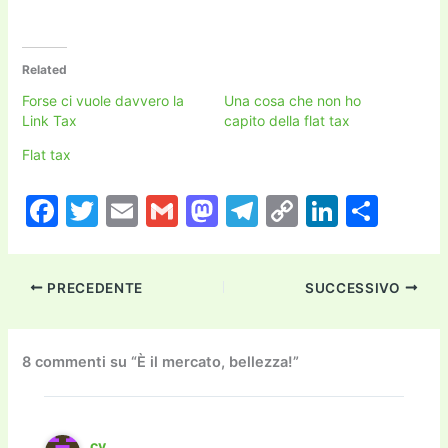
Related
Forse ci vuole davvero la
Una cosa che non ho
Link Tax
capito della flat tax
Flat tax
F
T
E
G
M
T
C
Li
C
a
w
m
m
a
el
o
n
o
c
itt
ai
ai
st
e
p
k
n
PRECEDENTE
SUCCESSIVO
e
er
l
l
o
gr
y
e
di
b
d
a
Li
dI
vi
o
o
m
n
n
di
8 commenti su “È il mercato, bellezza!”
o
n
k
k
cv