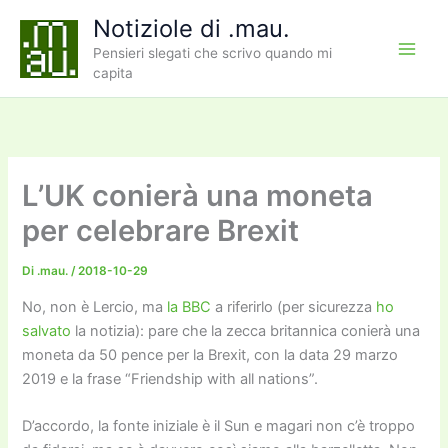
Vai
Notiziole di .mau.
al
Pensieri slegati che scrivo quando mi
contenuto
capita
L’UK conierà una moneta
per celebrare Brexit
Di
.mau.
/
2018-10-29
No, non è Lercio, ma
la BBC
a riferirlo (per sicurezza
ho
salvato
la notizia): pare che la zecca britannica conierà una
moneta da 50 pence per la Brexit, con la data 29 marzo
2019 e la frase “Friendship with all nations”.
D’accordo, la fonte iniziale è il Sun e magari non c’è troppo