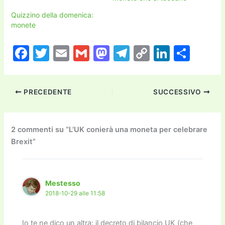
Quizzino della domenica:
monete
F
T
E
G
M
T
C
Li
C
a
w
m
m
a
el
o
n
o
c
itt
ai
ai
st
e
p
k
n
PRECEDENTE
SUCCESSIVO
e
er
l
l
o
gr
y
e
di
b
d
a
Li
dI
vi
o
o
m
n
n
di
2 commenti su “L’UK conierà una moneta per celebrare
Brexit”
o
n
k
k
Mestesso
2018-10-29 alle 11:58
Io te ne dico un altra: il decreto di bilancio UK (che