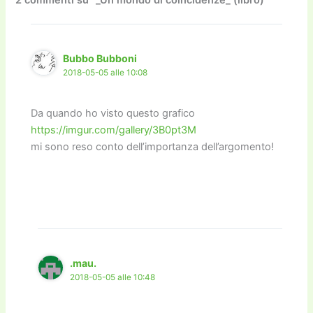
o
o
m
n
n
di
2 commenti su “_Un mondo di coincidenze_ (libro)”
o
n
k
k
Bubbo Bubboni
2018-05-05 alle 10:08
Da quando ho visto questo grafico
https://imgur.com/gallery/3B0pt3M
mi sono reso conto dell’importanza dell’argomento!
.mau.
2018-05-05 alle 10:48