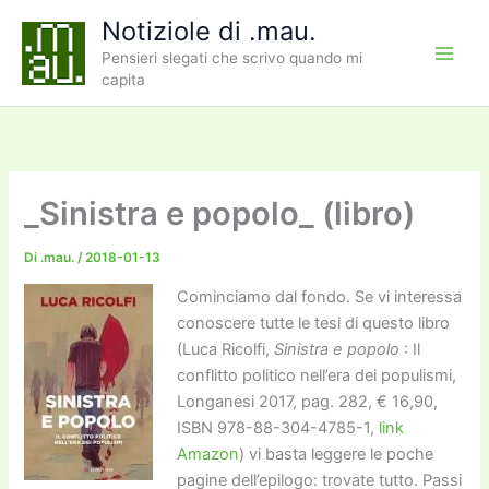
Vai
Notiziole di .mau.
al
Pensieri slegati che scrivo quando mi
contenuto
capita
_Sinistra e popolo_ (libro)
Di
.mau.
/
2018-01-13
Cominciamo dal fondo. Se vi interessa
conoscere tutte le tesi di questo libro
(Luca Ricolfi,
Sinistra e popolo
: Il
conflitto politico nell’era dei populismi,
Longanesi 2017, pag. 282, € 16,90,
ISBN 978-88-304-4785-1,
link
Amazon
) vi basta leggere le poche
pagine dell’epilogo: trovate tutto. Passi