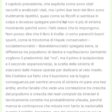
il capitolo precedente, che esplicita come sono stati
raccolti e analizzati i dati, ma i primi due terzi del libro sono
inutilmente ripetitivi, quasi come se Ricolfi si sentisse in
colpa e dovesse spiegare perché
lui
non è più di sinistra
mostrando perché sono i fatti stessi che lo impongono.
Non posso dire che il libro è inutile: ci sono parecchi buoni
spunti, come la tricotomia di Hayek conservatori –
socialdemocratici – liberaldemocratici spiegata bene, la
differenza tra populismo di destra e nazifascismo (entrambi
vogliono il predominio dei “noi”, ma il primo è isolazionista
e il secondo espansionista), la scelta della sinistra di
staccarsi dalle masse operaie per dedicarsi al ceto medio.
Ma il battere sul fatto che il buonismo sia la logica
conseguenza per sentirsi ancora di sinistra mi pare una tesi
ardita; anche l’analisi che vede una correlazione tra crescita
del populismo e crescita dei reati compiuti da stranieri è
tecnicamente corretta ma probabilmente sfasata, perché
manca la controprova che misura non tanto la nazionalità
quanto il reddito. Insomma, uno dei classici casi in cui un