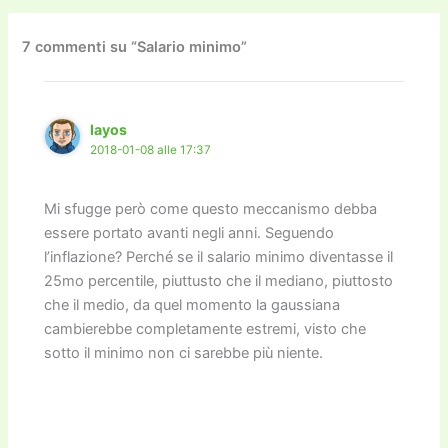
b
d
a
Li
dI
vi
o
o
m
n
n
di
7 commenti su “Salario minimo”
o
n
k
k
layos
2018-01-08 alle 17:37
Mi sfugge però come questo meccanismo debba
essere portato avanti negli anni. Seguendo
l’inflazione? Perché se il salario minimo diventasse il
25mo percentile, piuttusto che il mediano, piuttosto
che il medio, da quel momento la gaussiana
cambierebbe completamente estremi, visto che
sotto il minimo non ci sarebbe più niente.