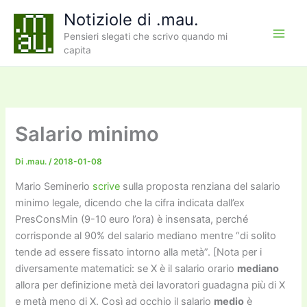
Vai
Notiziole di .mau.
al
Pensieri slegati che scrivo quando mi
contenuto
capita
Salario minimo
Di
.mau.
/
2018-01-08
Mario Seminerio
scrive
sulla proposta renziana del salario
minimo legale, dicendo che la cifra indicata dall’ex
PresConsMin (9-10 euro l’ora) è insensata, perché
corrisponde al 90% del salario mediano mentre “di solito
tende ad essere fissato intorno alla metà”. [Nota per i
diversamente matematici: se X è il salario orario
mediano
allora per definizione metà dei lavoratori guadagna più di X
e metà meno di X. Così ad occhio il salario
medio
è