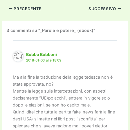
c
itt
ai
ai
st
e
p
k
n
PRECEDENTE
SUCCESSIVO
e
er
l
l
o
gr
y
e
di
b
d
a
Li
dI
vi
o
o
m
n
n
di
3 commenti su “_Parole e potere_ (ebook)”
o
n
k
k
Bubbo Bubboni
2018-01-03 alle 18:09
Ma alla fine la traduzione della legge tedesca non è
stata approvata, no?
Mentre la legge sulle intercettazioni, con aspetti
decisamente “UE/polacchi”, entrerà in vigore solo
dopo le elezioni, se non ho capito male.
Quindi direi che tutta la partita fake-news farà la fine
degli USA: si mette nei libri post-“sconfitta” per
spiegare che si aveva ragione ma i poveri elettori