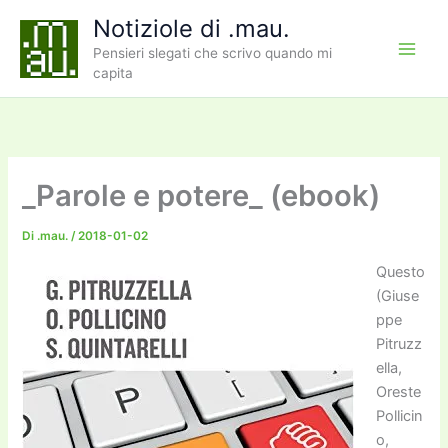
Vai
Notiziole di .mau.
al
Pensieri slegati che scrivo quando mi
contenuto
capita
_Parole e potere_ (ebook)
Di
.mau.
/
2018-01-02
Questo
(Giuse
ppe
Pitruzz
ella,
Oreste
Pollicin
o,