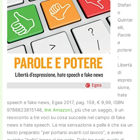
Stefan
o
Quintar
elli,
Parole
e
potere
:
Libertà
di
espres
sione,
hate
speech e fake news, Egea 2017, pag. 159, € 9,99, ISBN
9788823815148,
link Amazon
), più che un saggio, è un
resoconto a tre voci su cosa succede nel campo di fake
news e hate speech. La mia sensazione a pelle è che sia un
testo preparato “per portarsi avanti col lavoro”, e avere
qualche “bella” legge al riguardo. Delle tre parti, quella di