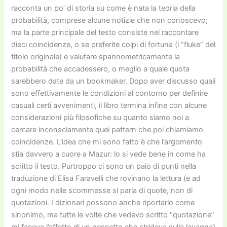
racconta un po’ di storia su come è nata la teoria della
probabilità, comprese alcune notizie che non conoscevo;
ma la parte principale del testo consiste nel raccontare
dieci coincidenze, o se preferite colpi di fortuna (i “fluke” del
titolo originale) e valutare spannometricamente la
probabilità che accadessero, o meglio a quale quota
sarebbero date da un bookmaker. Dopo aver discusso quali
sono effettivamente le condizioni al contorno per definire
casuali certi avvenimenti, il libro termina infine con alcune
considerazioni più filosofiche su quanto siamo noi a
cercare inconsciamente quei pattern che poi chiamiamo
coincidenze. L’idea che mi sono fatto è che l’argomento
stia davvero a cuore a Mazur: lo si vede bene in come ha
scritto il testo. Purtroppo ci sono un paio di punti nella
traduzione di Elisa Faravelli che rovinano la lettura (e ad
ogni modo nelle scommesse si parla di quote, non di
quotazioni. I dizionari possono anche riportarlo come
sinonimo, ma tutte le volte che vedevo scritto “quotazione”
mi faceva l’effetto di un gessetto che strideva sulla lavagna)