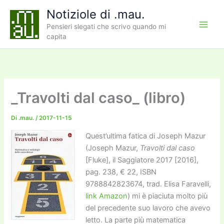
Vai
Notiziole di .mau.
al
Pensieri slegati che scrivo quando mi
contenuto
capita
_Travolti dal caso_ (libro)
Di
.mau.
/
2017-11-15
Quest’ultima fatica di Joseph Mazur
(Joseph Mazur,
Travolti dal caso
[Fluke], il Saggiatore 2017 [2016],
pag. 238, € 22, ISBN
9788842823674, trad. Elisa Faravelli,
link Amazon
) mi è piaciuta molto più
del precedente suo lavoro che avevo
letto. La parte più matematica