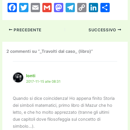
F
T
E
G
M
T
C
Li
C
a
w
m
m
a
el
o
n
o
c
itt
ai
ai
st
e
p
k
n
PRECEDENTE
SUCCESSIVO
e
er
l
l
o
gr
y
e
di
b
d
a
Li
dI
vi
o
o
m
n
n
di
2 commenti su “_Travolti dal caso_ (libro)”
o
n
k
k
Ionti
2017-11-15 alle 08:31
Quando si dice coincidenza! Ho appena finito Storia
dei simboli matematici, primo libro di Mazur che ho
letto, e che ho molto apprezzato (tranne gli ultimi
due capitoli dove filosofeggia sul concetto di
simbolo…).