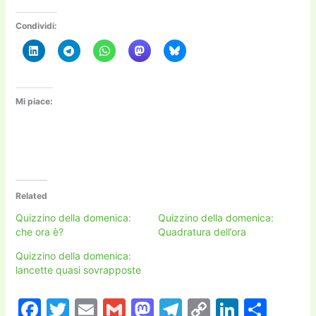
Condividi:
Mi piace:
Related
Quizzino della domenica:
Quizzino della domenica:
che ora è?
Quadratura dell’ora
Quizzino della domenica:
lancette quasi sovrapposte
F
T
E
G
M
T
C
Li
C