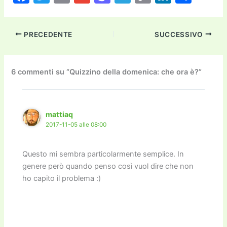
a
w
m
m
a
el
o
n
o
c
itt
ai
ai
st
e
p
k
n
PRECEDENTE
SUCCESSIVO
e
er
l
l
o
gr
y
e
di
b
d
a
Li
dI
vi
o
o
m
n
n
di
6 commenti su “Quizzino della domenica: che ora è?”
o
n
k
k
mattiaq
2017-11-05 alle 08:00
Questo mi sembra particolarmente semplice. In
genere però quando penso così vuol dire che non
ho capito il problema :)