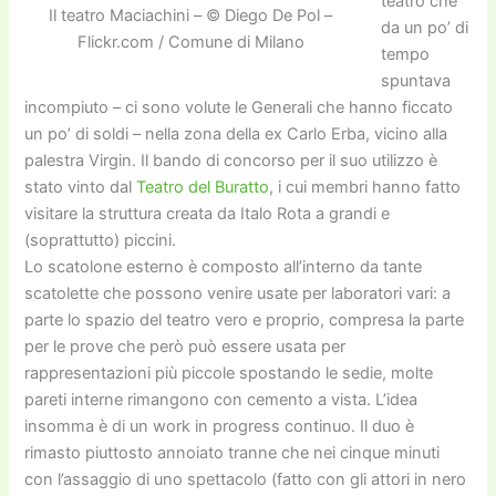
teatro che
Il teatro Maciachini – © Diego De Pol –
da un po’ di
Flickr.com / Comune di Milano
tempo
spuntava
incompiuto – ci sono volute le Generali che hanno ficcato
un po’ di soldi – nella zona della ex Carlo Erba, vicino alla
palestra Virgin. Il bando di concorso per il suo utilizzo è
stato vinto dal
Teatro del Buratto
, i cui membri hanno fatto
visitare la struttura creata da Italo Rota a grandi e
(soprattutto) piccini.
Lo scatolone esterno è composto all’interno da tante
scatolette che possono venire usate per laboratori vari: a
parte lo spazio del teatro vero e proprio, compresa la parte
per le prove che però può essere usata per
rappresentazioni più piccole spostando le sedie, molte
pareti interne rimangono con cemento a vista. L’idea
insomma è di un work in progress continuo. Il duo è
rimasto piuttosto annoiato tranne che nei cinque minuti
con l’assaggio di uno spettacolo (fatto con gli attori in nero