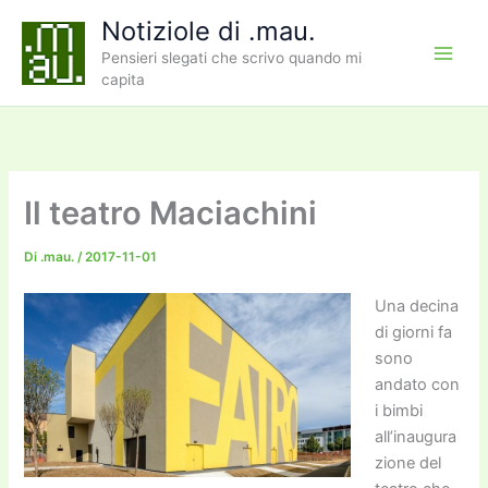
Vai
Notiziole di .mau.
al
Pensieri slegati che scrivo quando mi
contenuto
capita
Il teatro Maciachini
Di
.mau.
/
2017-11-01
Una decina
di giorni fa
sono
andato con
i bimbi
all’inaugura
zione del