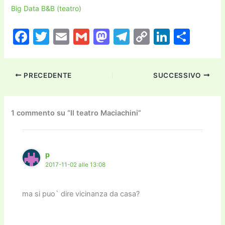
Big Data B&B (teatro)
F
T
E
G
M
T
C
Li
C
a
w
m
m
a
el
o
n
o
c
itt
ai
ai
st
e
p
k
n
PRECEDENTE
SUCCESSIVO
e
er
l
l
o
gr
y
e
di
b
d
a
Li
dI
vi
o
o
m
n
n
di
1 commento su “Il teatro Maciachini”
o
n
k
k
p
2017-11-02 alle 13:08
ma si puo` dire vicinanza da casa?