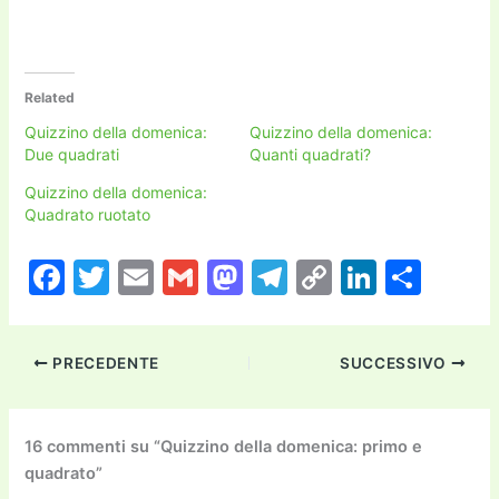
Related
Quizzino della domenica:
Quizzino della domenica:
Due quadrati
Quanti quadrati?
Quizzino della domenica:
Quadrato ruotato
F
T
E
G
M
T
C
Li
C
a
w
m
m
a
el
o
n
o
c
itt
ai
ai
st
e
p
k
n
PRECEDENTE
SUCCESSIVO
e
er
l
l
o
gr
y
e
di
b
d
a
Li
dI
vi
o
o
m
n
n
di
16 commenti su “Quizzino della domenica: primo e
quadrato”
o
n
k