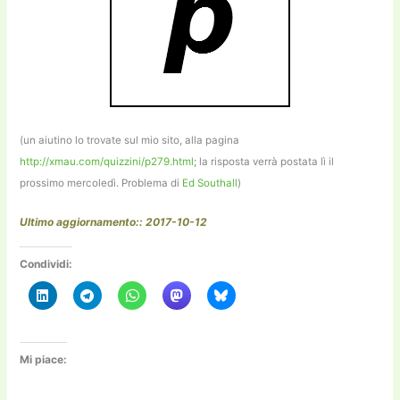
(un aiutino lo trovate sul mio sito, alla pagina
http://xmau.com/quizzini/p279.html
; la risposta verrà postata lì il
prossimo mercoledì. Problema di
Ed Southall
)
Ultimo aggiornamento:: 2017-10-12
Condividi:
Mi piace: