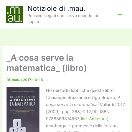
Vai
Notiziole di .mau.
al
Pensieri slegati che scrivo quando mi
contenuto
capita
_A cosa serve la
matematica_ (libro)
Di
.mau.
/
2017-10-18
Ho dei forti dubbi che questo libro
(Giuseppe Bruzzaniti e Ugo Bruzzo,
A
cosa serve la matematica
, Vallardi 2017
[2009], pag. 268, € 12,90, ISBN
9788869874567,
link Amazon
)
mantenga le promesse della collana,