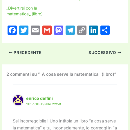
_Divertirsi con la
matematica_ (libro)
F
T
E
G
M
T
C
Li
C
a
w
m
m
a
el
o
n
o
c
itt
ai
ai
st
e
p
k
n
PRECEDENTE
SUCCESSIVO
e
er
l
l
o
gr
y
e
di
b
d
a
Li
dI
vi
o
o
m
n
n
di
2 commenti su “_A cosa serve la matematica_ (libro)”
o
n
k
k
enrico delfini
2017-10-19 alle 22:58
Sei incorreggibile ! Uno intitola un libro “a cosa serve
la matematica” e tu, inconsciamente, lo correggi in “a