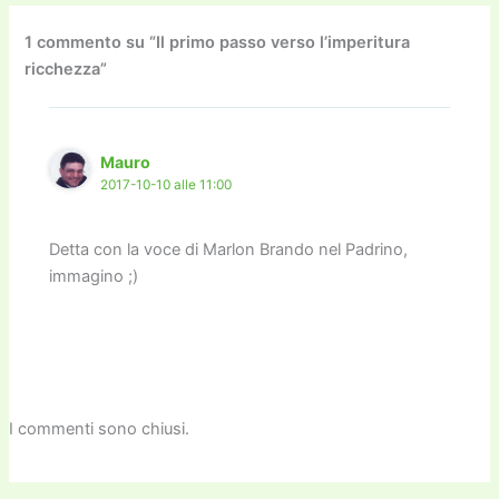
b
d
a
Li
dI
vi
o
o
m
n
n
di
1 commento su “Il primo passo verso l’imperitura
ricchezza”
o
n
k
k
Mauro
2017-10-10 alle 11:00
Detta con la voce di Marlon Brando nel Padrino,
immagino ;)
I commenti sono chiusi.