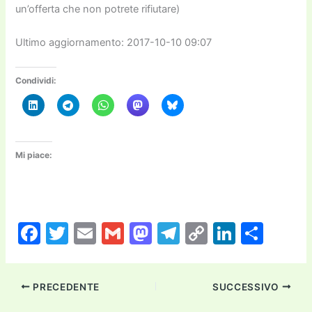
un’offerta che non potrete rifiutare)
Ultimo aggiornamento: 2017-10-10 09:07
Condividi:
Mi piace:
F
T
E
G
M
T
C
Li
C
a
w
m
m
a
el
o
n
o
c
itt
ai
ai
st
e
p
k
n
PRECEDENTE
SUCCESSIVO
e
er
l
l
o
gr
y
e
di