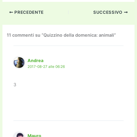
c
itt
ai
ai
st
e
p
k
n
PRECEDENTE
SUCCESSIVO
e
er
l
l
o
gr
y
e
di
b
d
a
Li
dI
vi
o
o
m
n
n
di
11 commenti su “Quizzino della domenica: animali”
o
n
k
k
Andrea
2017-08-27 alle 06:26
3
Mauro