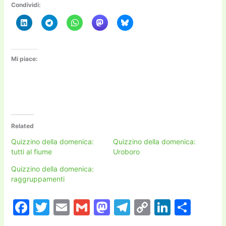
Condividi:
Mi piace:
Related
Quizzino della domenica:
Quizzino della domenica:
tutti al fiume
Uroboro
Quizzino della domenica:
raggruppamenti
F
T
E
G
M
T
C
Li
C
a
w
m
m
a
el
o
n
o