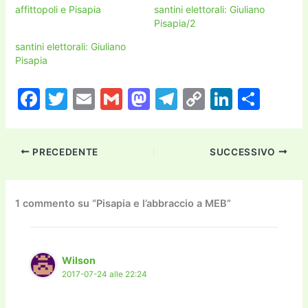
affittopoli e Pisapia
santini elettorali: Giuliano
Pisapia/2
santini elettorali: Giuliano
Pisapia
F
T
E
G
M
T
C
Li
C
a
w
m
m
a
el
o
n
o
c
itt
ai
ai
st
e
p
k
n
PRECEDENTE
SUCCESSIVO
e
er
l
l
o
gr
y
e
di
b
d
a
Li
dI
vi
o
o
m
n
n
di
1 commento su “Pisapia e l’abbraccio a MEB”
o
n
k
k
Wilson
2017-07-24 alle 22:24