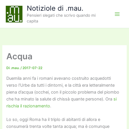
Vai
Notiziole di .mau.
al
Pensieri slegati che scrivo quando mi
contenuto
capita
Acqua
Di
.mau.
/
2017-07-22
Duemila anni fa i romani avevano costruito acquedotti
verso l’Urbe da tutti i dintorni, e la città era letteralmente
piena d’acqua (occhei, con il piccolo problema del piombo
che ha minato la salute di chissà quante persone). Ora
si
rischia il razionamento
.
Lo so, oggi Roma ha il triplo di abitanti di allora e
consumerà trenta volte tanta acqua; ma è comunque