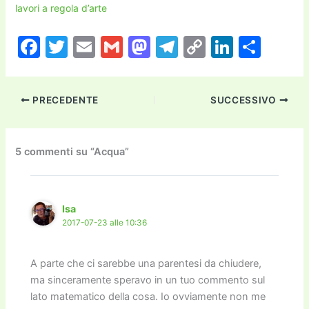
lavori a regola d’arte
F
T
E
G
M
T
C
Li
C
a
w
m
m
a
el
o
n
o
c
itt
ai
ai
st
e
p
k
n
PRECEDENTE
SUCCESSIVO
e
er
l
l
o
gr
y
e
di
b
d
a
Li
dI
vi
o
o
m
n
n
di
5 commenti su “Acqua”
o
n
k
k
Isa
2017-07-23 alle 10:36
A parte che ci sarebbe una parentesi da chiudere,
ma sinceramente speravo in un tuo commento sul
lato matematico della cosa. Io ovviamente non me