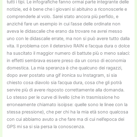
tutti i tipi. Le infografiche fanno ormai parte integrante delle
notizie, ed è bene che i giovani si abituino a riconoscerle e
comprenderle al volo. Sarei stato ancora più perfido, e
anziché fare un esempio in cui l’asse delle ordinate non
aveva le didascalie che erano da trovare ne avrei messo
uno con le didascalie errate, ma non si può avere tutto dalla
vita. Il problema con il detersivo RAIN e l’acqua dura o dolce
ha suscitato il maggior numero di battute più o meno salaci:
in effetti sembrava essere preso da un corso di economia
domestica. La mia speranza è che qualcuno dei ragazzi,
dopo aver postato una gif ironica su Instagram, si sia
chiesto cosa diavolo sia l’acqua dura, cosa che gli potrà
servire più di avere risposto correttamente alla domanda.
Lo stesso per le curve di livello (che in trasmissione ho
erroneamente chiamato isoipse: quelle sono le linee con la
stessa pressione), che per chi ha la mia età sono qualcosa
con cui abbiamo avuto a che fare ma di cui nell’epoca dei
GPS mi sa si sia persa la conoscenza.