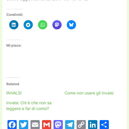
Condividi:
Mi piace:
Related
INVALSI
Come non usare gli Invalsi
Invalsi: Chi è che non sa
leggere e far di conto?
F
T
E
G
M
T
C
Li
C