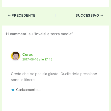
a
w
m
m
a
el
o
n
o
c
itt
ai
ai
st
e
p
k
n
PRECEDENTE
SUCCESSIVO
e
er
l
l
o
gr
y
e
di
b
d
a
Li
dI
vi
o
o
m
n
n
di
11 commenti su “Invalsi e terza media”
o
n
k
k
Corax
2017-06-16 alle 17:45
Credo che isoipse sia giusto. Quelle della pressione
sono le itinere.
Caricamento...