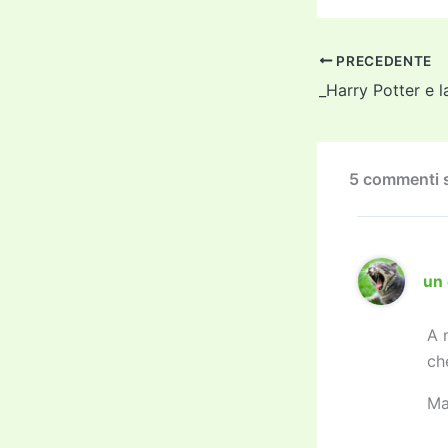
c
i
e
PRECEDENTE
b
o
o
k
5 commenti s
un 
A 
ch
M