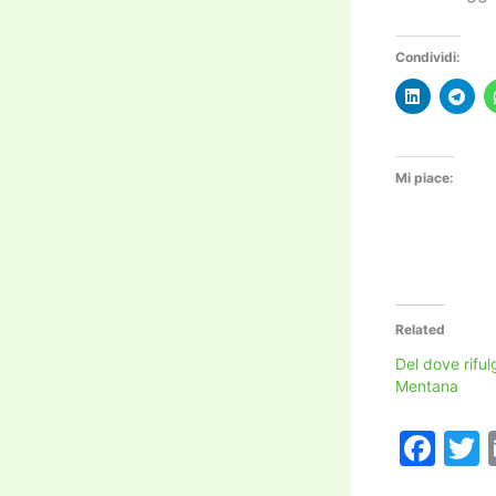
Condividi:
Mi piace:
Related
Del dove rifulg
Mentana
F
a