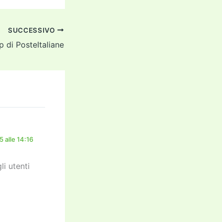
SUCCESSIVO
pp di PosteItaliane
 alle 14:16
li utenti