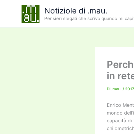
Vai
Notiziole di .mau.
al
Pensieri slegati che scrivo quando mi capi
contenuto
Perch
in ret
Di
.mau.
/
2017
Enrico Ment
mondo dell’i
capacità di 
chilometrich