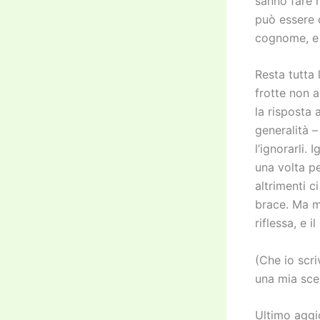
sanno fare 
può essere q
cognome, e 
Resta tutta 
frotte non 
la risposta
generalità –
l’ignorarli. 
una volta pe
altrimenti c
brace. Ma mo
riflessa, e i
(Che io scr
una mia sce
Ultimo aggi