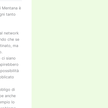
di Mentana è
gni tanto
ial network
endo che se
tinato, ma
o.
 ci siano
apirebbero
possibilità
ubblicato
bbligo di
bbe anche
sempio lo