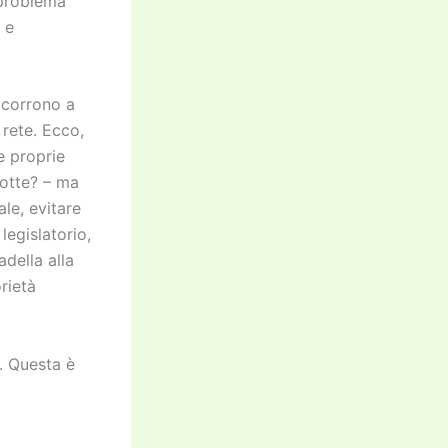
 problema
 e
accorrono a
rete. Ecco,
e proprie
botte? – ma
ale, evitare
legislatorio,
della alla
rietà
. Questa è