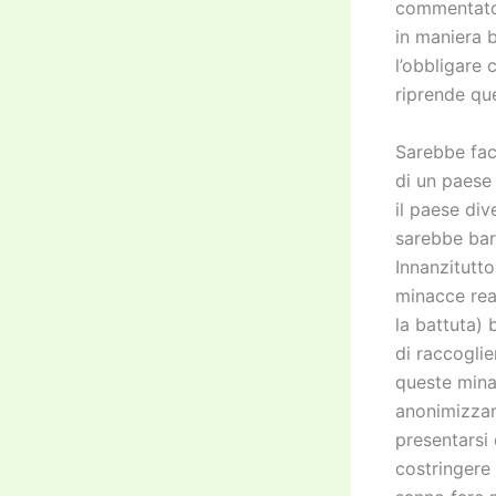
commentato
in maniera b
l’obbligare
riprende que
Sarebbe fac
di un paese
il paese di
sarebbe bar
Innanzitutto
minacce rea
la battuta) 
di raccoglie
queste mina
anonimizzars
presentarsi 
costringere 