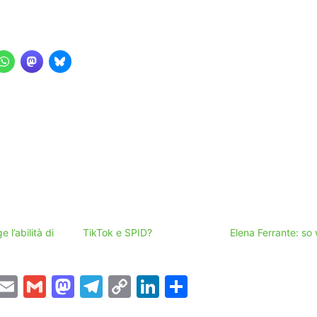
e l’abilità di
TikTok e SPID?
Elena Ferrante: so
T
E
G
M
T
C
Li
C
w
m
m
a
el
o
n
o