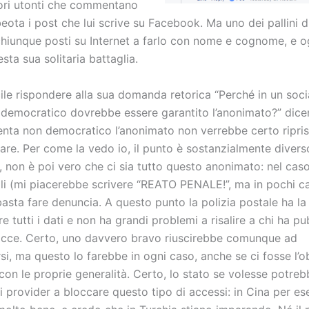
ri utonti che commentano
eota i post che lui scrive su Facebook. Ma uno dei pallini 
 chiunque posti su Internet a farlo con nome e cognome, e o
sta sua solitaria battaglia.
ile rispondere alla sua domanda retorica “Perché in un soc
 democratico dovrebbe essere garantito l’anonimato?” dic
venta non democratico l’anonimato non verrebbe certo ripris
are. Per come la vedo io, il punto è sostanzialmente divers
, non è poi vero che ci sia tutto questo anonimato: nel caso
li (mi piacerebbe scrivere “REATO PENALE!”, ma in pochi c
basta fare denuncia. A questo punto la polizia postale ha la 
re tutti i dati e non ha grandi problemi a risalire a chi ha p
cce. Certo, uno davvero bravo riuscirebbe comunque ad
i, ma questo lo farebbe in ogni caso, anche se ci fosse l’o
con le proprie generalità. Certo, lo stato se volesse potre
i provider a bloccare questo tipo di accessi: in Cina per e