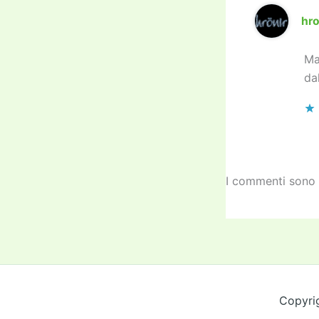
hro
Ma
da
I commenti sono 
Copyri