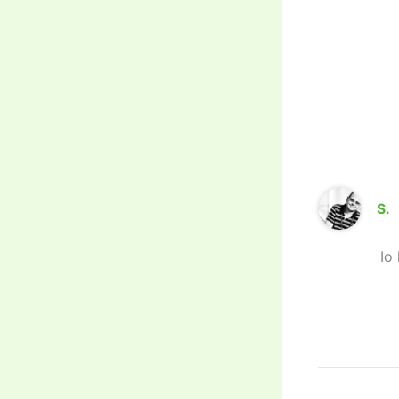
S.
Io