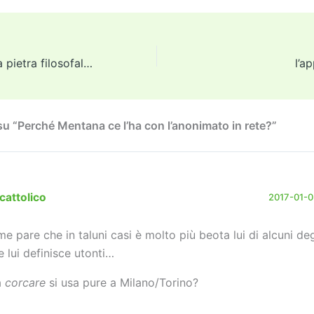
tt
ai
ai
st
e
p
k
n
er
l
l
o
gr
y
e
di
d
a
Li
dI
vi
_Harry Potter e la pietra filosofale: versione illustrata_ (libro)
l’a
o
m
n
n
di
n
k
u “Perché Mentana ce l’ha con l’anonimato in rete?”
cattolico
2017-01-05
me pare che in taluni casi è molto più beota lui di alcuni deg
e lui definisce utonti…
a
corcare
si usa pure a Milano/Torino?