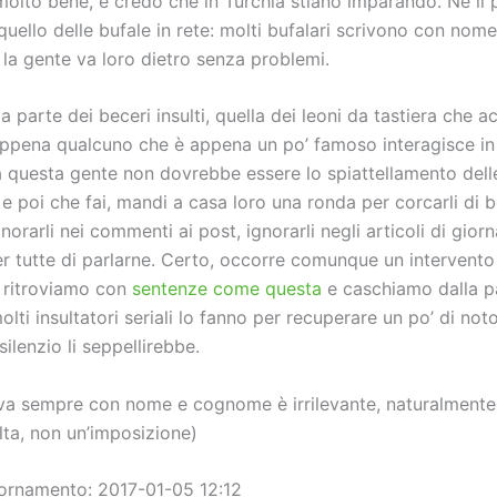
molto bene, e credo che in Turchia stiano imparando. Né il
uello delle bufale in rete: molti bufalari scrivono con nome
la gente va loro dietro senza problemi.
la parte dei beceri insulti, quella dei leoni da tastiera che 
appena qualcuno che è appena un po’ famoso interagisce in 
 a questa gente non dovrebbe essere lo spiattellamento dell
 e poi che fai, mandi a casa loro una ronda per corcarli di 
Ignorarli nei commenti ai post, ignorarli negli articoli di giorn
r tutte di parlarne. Certo, occorre comunque un intervento 
i ritroviamo con
sentenze come questa
e caschiamo dalla pa
lti insultatori seriali lo fanno per recuperare un po’ di noto
l silenzio li seppellirebbe.
iva sempre con nome e cognome è irrilevante, naturalmente
lta, non un’imposizione)
ornamento: 2017-01-05 12:12