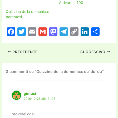
Arrivare a 100
Quizzino della domenica:
parentesi
F
T
E
G
M
T
C
Li
C
a
w
m
m
a
el
o
n
o
c
itt
ai
ai
st
e
p
k
n
PRECEDENTE
SUCCESSIVO
e
er
l
l
o
gr
y
e
di
b
d
a
Li
dI
vi
o
o
m
n
n
di
3 commenti su “Quizzino della domenica: du’ du’ du’”
o
n
k
k
gimusi
2016-12-25 alle 21:26
proverei così: