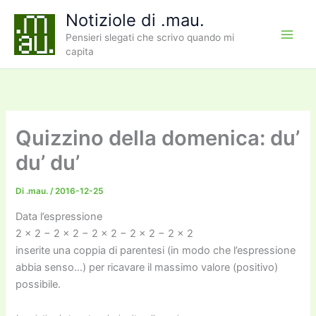
Vai
Notiziole di .mau.
al
Pensieri slegati che scrivo quando mi
contenuto
capita
Quizzino della domenica: du’
du’ du’
Di
.mau.
/
2016-12-25
Data l’espressione
2 × 2 − 2 × 2 − 2 × 2 − 2 × 2 − 2 × 2
inserite una coppia di parentesi (in modo che l’espressione
abbia senso…) per ricavare il massimo valore (positivo)
possibile.