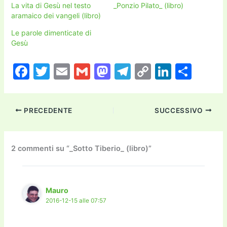
La vita di Gesù nel testo
_Ponzio Pilato_ (libro)
aramaico dei vangeli (libro)
Le parole dimenticate di
Gesù
F
T
E
G
M
T
C
Li
C
a
w
m
m
a
el
o
n
o
c
itt
ai
ai
st
e
p
k
n
PRECEDENTE
SUCCESSIVO
e
er
l
l
o
gr
y
e
di
b
d
a
Li
dI
vi
o
o
m
n
n
di
2 commenti su “_Sotto Tiberio_ (libro)”
o
n
k
k
Mauro
2016-12-15 alle 07:57