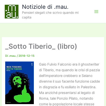
Vai
Notiziole di .mau.
al
Pensieri slegati che scrivo quando mi
contenuto
capita
_Sotto Tiberio_ (libro)
Di
.mau.
/
2016-12-15
Gaio Fulvio Falconio era il ghostwriter
di Tiberio, ma quando le crisi di pazzia
dell’imperatore crebbero e Seiano
divenne il suo facente funzione cadde
in disgrazia e fu esiliato in Palestina.
Ma anziché presentarsi al legato di
Roma, tale Ponzio Pilato, notando
come la popolazione locale stesse