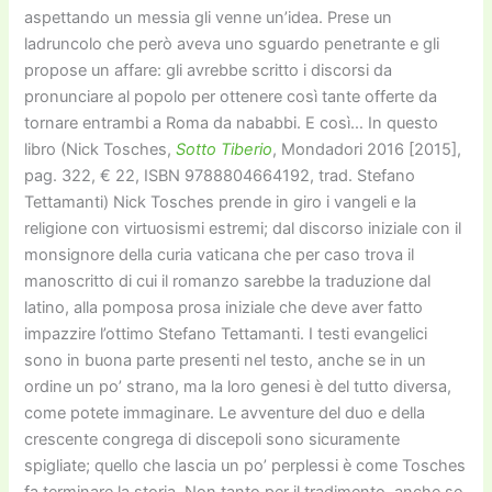
aspettando un messia gli venne un’idea. Prese un
ladruncolo che però aveva uno sguardo penetrante e gli
propose un affare: gli avrebbe scritto i discorsi da
pronunciare al popolo per ottenere così tante offerte da
tornare entrambi a Roma da nababbi. E così… In questo
libro (Nick Tosches,
Sotto Tiberio
, Mondadori 2016 [2015],
pag. 322, € 22, ISBN 9788804664192, trad. Stefano
Tettamanti) Nick Tosches prende in giro i vangeli e la
religione con virtuosismi estremi; dal discorso iniziale con il
monsignore della curia vaticana che per caso trova il
manoscritto di cui il romanzo sarebbe la traduzione dal
latino, alla pomposa prosa iniziale che deve aver fatto
impazzire l’ottimo Stefano Tettamanti. I testi evangelici
sono in buona parte presenti nel testo, anche se in un
ordine un po’ strano, ma la loro genesi è del tutto diversa,
come potete immaginare. Le avventure del duo e della
crescente congrega di discepoli sono sicuramente
spigliate; quello che lascia un po’ perplessi è come Tosches
fa terminare la storia. Non tanto per il tradimento, anche se