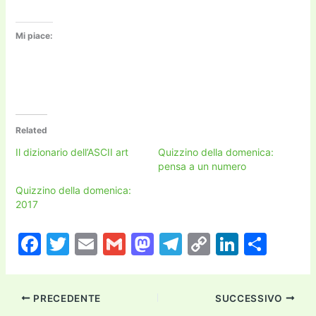
Mi piace:
Related
Il dizionario dell’ASCII art
Quizzino della domenica:
pensa a un numero
Quizzino della domenica:
2017
F
T
E
G
M
T
C
Li
C
a
w
m
m
a
el
o
n
o
c
itt
ai
ai
st
e
p
k
n
PRECEDENTE
SUCCESSIVO
e
er
l
l
o
gr
y
e
di