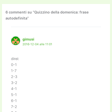
b
d
a
Li
dI
vi
o
o
m
n
n
di
6 commenti su “Quizzino della domenica: frase
autodefinita”
o
n
k
k
gimusi
2016-12-04 alle 11:01
direi:
0-1
1-7
2-3
3-2
4-1
5-1
6-1
7-2