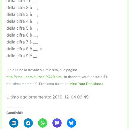
della cifra 1 è __,
della cifra 2 è __,
della cifra 3 è __,
della cifra 4 è __,
della cifra 5 è __,
della cifra 6 è __,
della cifra 7 è __,
della cifra 8 è __, e
della cifra 9 è __.
(un aiutino lo trovate sul mio sito, alla pagina
http://xmau.com/quizzini/p220.html
; la risposta verrà postata lì il
prossimo mercoledì. Problema tratto da
Mind Your Decisions
)
Ultimo aggiornamento: 2016-12-04 09:49
Condividi: