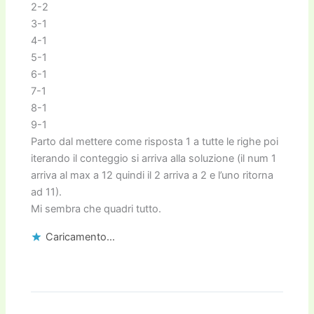
2-2
3-1
4-1
5-1
6-1
7-1
8-1
9-1
Parto dal mettere come risposta 1 a tutte le righe poi
iterando il conteggio si arriva alla soluzione (il num 1
arriva al max a 12 quindi il 2 arriva a 2 e l’uno ritorna
ad 11).
Mi sembra che quadri tutto.
Caricamento...