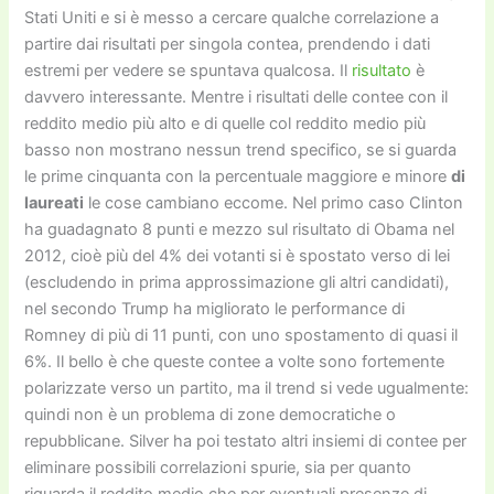
Stati Uniti e si è messo a cercare qualche correlazione a
partire dai risultati per singola contea, prendendo i dati
estremi per vedere se spuntava qualcosa. Il
risultato
è
davvero interessante. Mentre i risultati delle contee con il
reddito medio più alto e di quelle col reddito medio più
basso non mostrano nessun trend specifico, se si guarda
le prime cinquanta con la percentuale maggiore e minore
di
laureati
le cose cambiano eccome. Nel primo caso Clinton
ha guadagnato 8 punti e mezzo sul risultato di Obama nel
2012, cioè più del 4% dei votanti si è spostato verso di lei
(escludendo in prima approssimazione gli altri candidati),
nel secondo Trump ha migliorato le performance di
Romney di più di 11 punti, con uno spostamento di quasi il
6%. Il bello è che queste contee a volte sono fortemente
polarizzate verso un partito, ma il trend si vede ugualmente:
quindi non è un problema di zone democratiche o
repubblicane. Silver ha poi testato altri insiemi di contee per
eliminare possibili correlazioni spurie, sia per quanto
riguarda il reddito medio che per eventuali presenze di