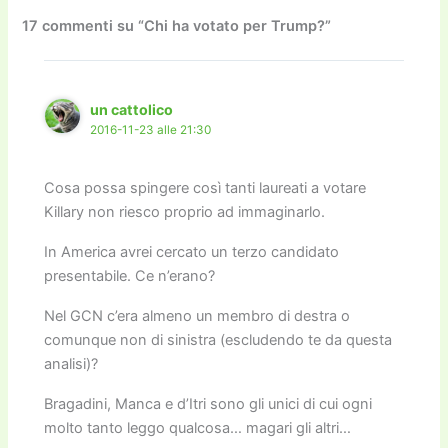
b
d
a
Li
dI
vi
o
o
m
n
n
di
17 commenti su “Chi ha votato per Trump?”
o
n
k
k
un cattolico
2016-11-23 alle 21:30
Cosa possa spingere così tanti laureati a votare
Killary non riesco proprio ad immaginarlo.
In America avrei cercato un terzo candidato
presentabile. Ce n’erano?
Nel GCN c’era almeno un membro di destra o
comunque non di sinistra (escludendo te da questa
analisi)?
Bragadini, Manca e d’Itri sono gli unici di cui ogni
molto tanto leggo qualcosa… magari gli altri…