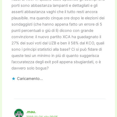
porti sono abbastanza lampanti e dettagliati e gli
asserti abbastanza vaghi che il tutto resti ancora
plausibile. ma quando cinque ore dopo le elezioni dei
sondaggisti (che hanno appena fatto un errore di 5
punti percentuali o giú di lì) dicono con grande
convinzione: il nuovo partito XCA ha guadagnato il
27% dei suoi voti dal UZB e ben il 58% dal KCO, quali
sono i principi statistici alla base? Ci si può fidare di
queste tesi un minimo in piú di quanto suggerisca
l’accuratezza degli exit poll appena sbugiardati, o è
davvero solo bogus?
Caricamento...
.mau.
2016-11-24 alle 09:05