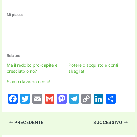
Mi piace:
Related
Ma il reddito pro-capite è
Potere d’acquisto e conti
cresciuto o no?
sbagliati
Siamo davvero ricchi!
F
T
E
G
M
T
C
Li
C
a
w
m
m
a
el
o
n
o
c
itt
ai
ai
st
e
p
k
n
PRECEDENTE
SUCCESSIVO
e
er
l
l
o
gr
y
e
di