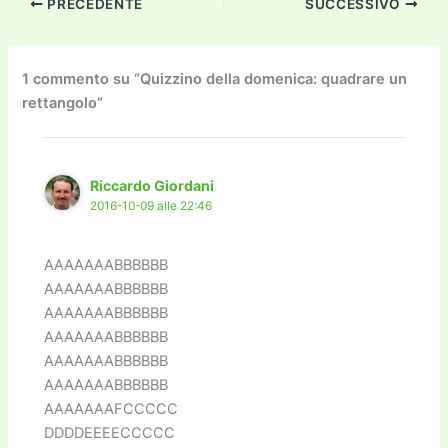
PRECEDENTE
SUCCESSIVO
e
er
l
l
o
gr
y
e
di
b
d
a
Li
dI
vi
o
o
m
n
n
di
1 commento su “Quizzino della domenica: quadrare un
rettangolo”
o
n
k
k
Riccardo Giordani
2016-10-09 alle 22:46
AAAAAAABBBBBB
AAAAAAABBBBBB
AAAAAAABBBBBB
AAAAAAABBBBBB
AAAAAAABBBBBB
AAAAAAABBBBBB
AAAAAAAFCCCCC
DDDDEEEECCCCC