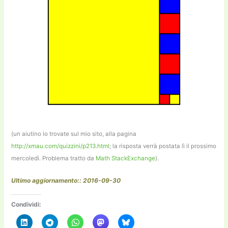
(un aiutino lo trovate sul mio sito, alla pagina
http://xmau.com/quizzini/p213.html
; la risposta verrà postata lì il prossimo
mercoledì. Problema tratto da
Math StackExchange
).
Ultimo aggiornamento:: 2016-09-30
Condividi: