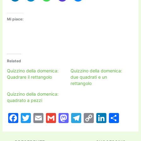
Mi piace:
Related
Quizzino della domenica:
Quizzino della domenica:
Quadrare il rettangolo
due quadrati e un
rettangolo
Quizzino della domenica:
quadrato a pezzi
F
T
E
G
M
T
C
Li
C
a
w
m
m
a
el
o
n
o
c
itt
ai
ai
st
e
p
k
n