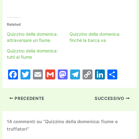
Related
Quizzino della domenica:
Quizzino della domenica:
attraversare un fiume
finché la barca va
Quizzino della domenica:
tutti al fiume
F
T
E
G
M
T
C
Li
C
a
w
m
m
a
el
o
n
o
c
itt
ai
ai
st
e
p
k
n
PRECEDENTE
SUCCESSIVO
e
er
l
l
o
gr
y
e
di
b
d
a
Li
dI
vi
o
o
m
n
n
di
14 commenti su “Quizzino della domenica: fiume e
truffatori”
o
n
k