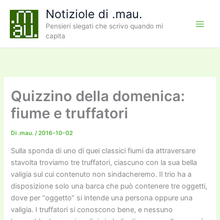
Vai
Notiziole di .mau.
al
Pensieri slegati che scrivo quando mi
contenuto
capita
Quizzino della domenica:
fiume e truffatori
Di
.mau.
/
2016-10-02
Sulla sponda di uno di quei classici fiumi da attraversare
stavolta troviamo tre truffatori, ciascuno con la sua bella
valigia sul cui contenuto non sindacheremo. Il trio ha a
disposizione solo una barca che può contenere tre oggetti,
dove per “oggetto” si intende una persona oppure una
valigia. I truffatori si conoscono bene, e nessuno