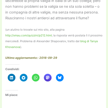
lascerebbe la propria valigia in balia di un suo collega; però
non hanno problemi se la valigia se ne sta sola soletta – o
in compagnia di altre valigie, ma senza nessuna persona.
Riusciranno i nostri antieroi ad attraversare il fiume?
(un aiutino lo trovate sul mio sito, alla pagina
http://xmau.com/quizzini/p212.html
; la risposta verrà postata lì il prossimo
mercoledì. Problema di Alexander Shapovalov, tratto dal
blog di Tanya
Khovanova
).
Ultimo aggiornamento:: 2016-09-29
Condividi:
Mi piace: