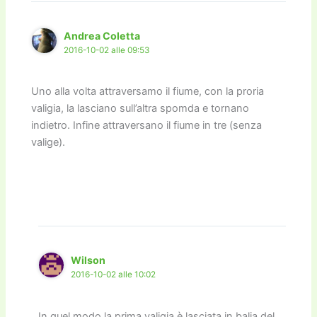
k
Andrea Coletta
2016-10-02 alle 09:53
Uno alla volta attraversamo il fiume, con la proria
valigia, la lasciano sull’altra spomda e tornano
indietro. Infine attraversano il fiume in tre (senza
valige).
Wilson
2016-10-02 alle 10:02
In quel modo la prima valigia è lasciata in balia del